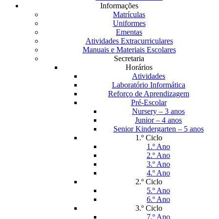
Informações
Matrículas
Uniformes
Ementas
Atividades Extracurriculares
Manuais e Materiais Escolares
Secretaria
Horários
Atividades
Laboratório Informática
Reforço de Aprendizagem
Pré-Escolar
Nursery – 3 anos
Junior – 4 anos
Senior Kindergarten – 5 anos
1.º Ciclo
1.º Ano
2.º Ano
3.º Ano
4.º Ano
2.º Ciclo
5.º Ano
6.º Ano
3.º Ciclo
7.º Ano