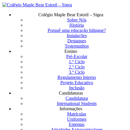
Saltar
para
Menu
Colégio Maple Bear Estoril – Sigea
o
Sobre Nós
conteúdo
História
principal
Porquê uma educação bilingue?
Instalações
Destaques
Testemunhos
Ensino
Pré-Escolar
1.º Ciclo
2.º Ciclo
3.º Ciclo
Regulamento Interno
Projeto Educativo
Inclusão
Candidaturas
Candidatura
International Students
Informações
Matrículas
Uniformes
Ementas
Atividades Extracurriculares