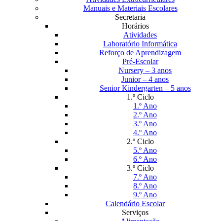
Manuais e Materiais Escolares
Secretaria
Horários
Atividades
Laboratório Informática
Reforço de Aprendizagem
Pré-Escolar
Nursery – 3 anos
Junior – 4 anos
Senior Kindergarten – 5 anos
1.º Ciclo
1.º Ano
2.º Ano
3.º Ano
4.º Ano
2.º Ciclo
5.º Ano
6.º Ano
3.º Ciclo
7.º Ano
8.º Ano
9.º Ano
Calendário Escolar
Serviços