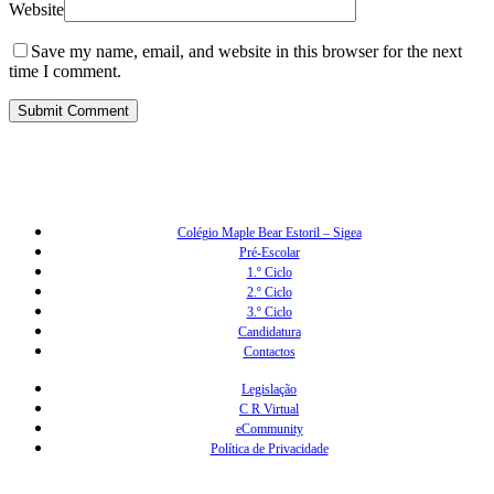
Website
Save my name, email, and website in this browser for the next
time I comment.
Colégio Maple Bear Estoril – Sigea
Pré-Escolar
1.º Ciclo
2.º Ciclo
3.º Ciclo
Candidatura
Contactos
Legislação
C R Virtual
eCommunity
Política de Privacidade