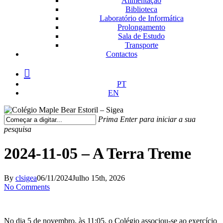
Alimentação
Biblioteca
Laboratório de Informática
Prolongamento
Sala de Estudo
Transporte
Contactos
facebook
instagram
medium
PT
EN
Prima Enter para iniciar a sua
pesquisa
Fechar
Pesquisa
2024-11-05 – A Terra Treme
By
clsigea
06/11/2024
Julho 15th, 2026
No Comments
No dia 5 de novembro, às 11:05, o Colégio associou-se ao exercício