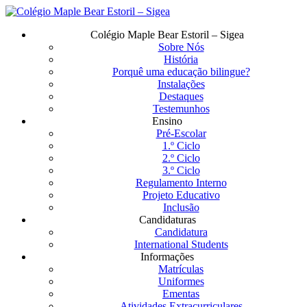
Saltar
para
Menu
Colégio Maple Bear Estoril – Sigea
o
Sobre Nós
conteúdo
História
principal
Porquê uma educação bilingue?
Instalações
Destaques
Testemunhos
Ensino
Pré-Escolar
1.º Ciclo
2.º Ciclo
3.º Ciclo
Regulamento Interno
Projeto Educativo
Inclusão
Candidaturas
Candidatura
International Students
Informações
Matrículas
Uniformes
Ementas
Atividades Extracurriculares