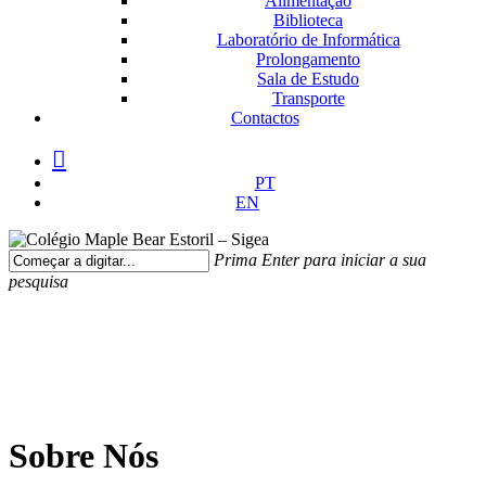
Alimentação
Biblioteca
Laboratório de Informática
Prolongamento
Sala de Estudo
Transporte
Contactos
facebook
instagram
medium
PT
EN
Prima Enter para iniciar a sua
pesquisa
Fechar
Pesquisa
Sobre Nós