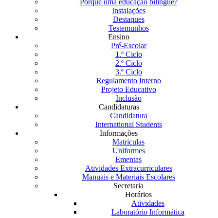
Porquê uma educação bilingue?
Instalações
Destaques
Testemunhos
Ensino
Pré-Escolar
1.º Ciclo
2.º Ciclo
3.º Ciclo
Regulamento Interno
Projeto Educativo
Inclusão
Candidaturas
Candidatura
International Students
Informações
Matrículas
Uniformes
Ementas
Atividades Extracurriculares
Manuais e Materiais Escolares
Secretaria
Horários
Atividades
Laboratório Informática