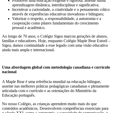
Promover uma educação exigente e rigorosa, assente numa
aprendizagem dinâmica, interdisciplinar e significativa;
Incentivar a curiosidade, a criatividade e o pensamento crítico
através de experiências educativas inovadoras e bilingues;
Valorizar o respeito, a responsabilidade, a autonomia e a
cooperação como pilares fundamentais do crescimento
pessoal e académico.
Ao longo de 70 anos, o Colégio Sigea marcou gerações de alunos,
famílias e educadores. Hoje, enquanto Colégio Maple Bear Estoril –
Sigea, damos continuidade a esse legado com uma visão educativa
ainda mais ampla e internacional.
Uma abordagem global com metodologia canadiana e currículo
nacional
A Maple Bear é uma referência mundial na educação bilingue,
assente nas melhores práticas pedagógicas canadianas e plenamente
articulada com o currículo e as orientações do Ministério da
Educação português.
No nosso Colégio, as crianças aprendem muito mais do que
conteúdos académicos. Desenvolvem competências essenciais para
o século XXI, como a autonomia, a capacidade de comunicação, o