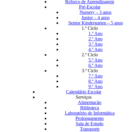
Reforço de Aprendizagem
Pré-Escolar
Nursery – 3 anos
Junior – 4 anos
Senior Kindergarten – 5 anos
1.º Ciclo
1.º Ano
2.º Ano
3.º Ano
4.º Ano
2.º Ciclo
5.º Ano
6.º Ano
3.º Ciclo
7.º Ano
8.º Ano
9.º Ano
Calendário Escolar
Serviços
Alimentação
Biblioteca
Laboratório de Informática
Prolongamento
Sala de Estudo
Transporte