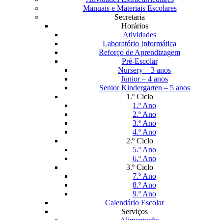
Manuais e Materiais Escolares
Secretaria
Horários
Atividades
Laboratório Informática
Reforço de Aprendizagem
Pré-Escolar
Nursery – 3 anos
Junior – 4 anos
Senior Kindergarten – 5 anos
1.º Ciclo
1.º Ano
2.º Ano
3.º Ano
4.º Ano
2.º Ciclo
5.º Ano
6.º Ano
3.º Ciclo
7.º Ano
8.º Ano
9.º Ano
Calendário Escolar
Serviços