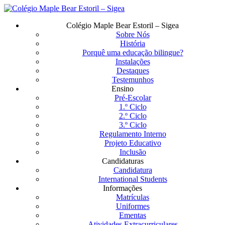
Saltar
para
Menu
Colégio Maple Bear Estoril – Sigea
o
Sobre Nós
conteúdo
História
principal
Porquê uma educação bilingue?
Instalações
Destaques
Testemunhos
Ensino
Pré-Escolar
1.º Ciclo
2.º Ciclo
3.º Ciclo
Regulamento Interno
Projeto Educativo
Inclusão
Candidaturas
Candidatura
International Students
Informações
Matrículas
Uniformes
Ementas
Atividades Extracurriculares