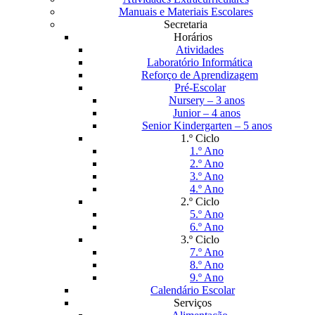
Manuais e Materiais Escolares
Secretaria
Horários
Atividades
Laboratório Informática
Reforço de Aprendizagem
Pré-Escolar
Nursery – 3 anos
Junior – 4 anos
Senior Kindergarten – 5 anos
1.º Ciclo
1.º Ano
2.º Ano
3.º Ano
4.º Ano
2.º Ciclo
5.º Ano
6.º Ano
3.º Ciclo
7.º Ano
8.º Ano
9.º Ano
Calendário Escolar
Serviços