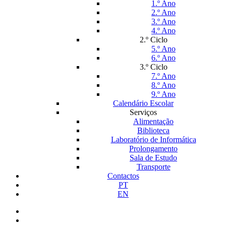
1.º Ano
2.º Ano
3.º Ano
4.º Ano
2.º Ciclo
5.º Ano
6.º Ano
3.º Ciclo
7.º Ano
8.º Ano
9.º Ano
Calendário Escolar
Serviços
Alimentação
Biblioteca
Laboratório de Informática
Prolongamento
Sala de Estudo
Transporte
Contactos
PT
EN
facebook
instagram