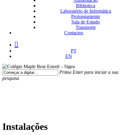
Alimentação
Biblioteca
Laboratório de Informática
Prolongamento
Sala de Estudo
Transporte
Contactos
facebook
instagram
medium
PT
EN
Prima Enter para iniciar a sua
pesquisa
Fechar
Pesquisa
Instalações