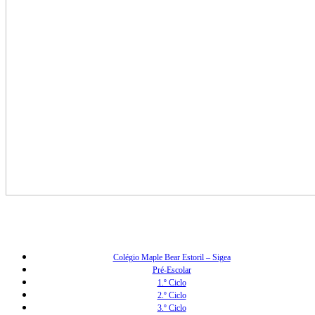
Colégio Maple Bear Estoril – Sigea
Pré-Escolar
1.º Ciclo
2.º Ciclo
3.º Ciclo