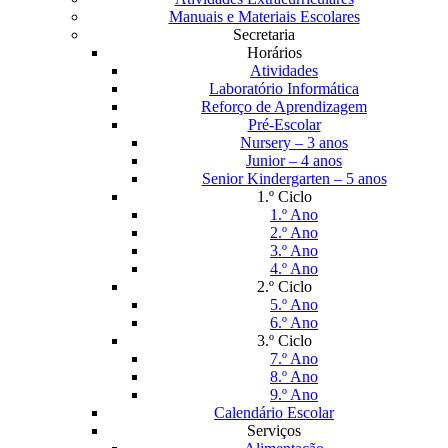
Manuais e Materiais Escolares
Secretaria
Horários
Atividades
Laboratório Informática
Reforço de Aprendizagem
Pré-Escolar
Nursery – 3 anos
Junior – 4 anos
Senior Kindergarten – 5 anos
1.º Ciclo
1.º Ano
2.º Ano
3.º Ano
4.º Ano
2.º Ciclo
5.º Ano
6.º Ano
3.º Ciclo
7.º Ano
8.º Ano
9.º Ano
Calendário Escolar
Serviços