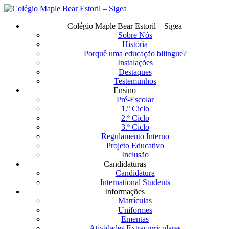
Saltar
para
Menu
Colégio Maple Bear Estoril – Sigea
o
Sobre Nós
conteúdo
História
principal
Porquê uma educação bilingue?
Instalações
Destaques
Testemunhos
Ensino
Pré-Escolar
1.º Ciclo
2.º Ciclo
3.º Ciclo
Regulamento Interno
Projeto Educativo
Inclusão
Candidaturas
Candidatura
International Students
Informações
Matrículas
Uniformes
Ementas
Atividades Extracurriculares