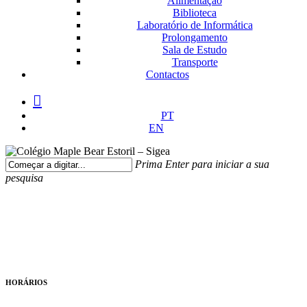
Alimentação
Biblioteca
Laboratório de Informática
Prolongamento
Sala de Estudo
Transporte
Contactos
facebook
instagram
medium
PT
EN
Prima Enter para iniciar a sua
pesquisa
Fechar
Pesquisa
HORÁRIOS