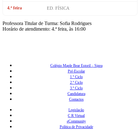
4.ª feira
ED. FÍSICA
Professora Titular de Turma: Sofia Rodrigues
Horário de atendimento: 4.ª feira, às 16:00
Colégio Maple Bear Estoril – Sigea
Pré-Escolar
1.º Ciclo
2.º Ciclo
3.º Ciclo
Candidatura
Contactos
Legislação
C R Virtual
eCommunity
Política de Privacidade