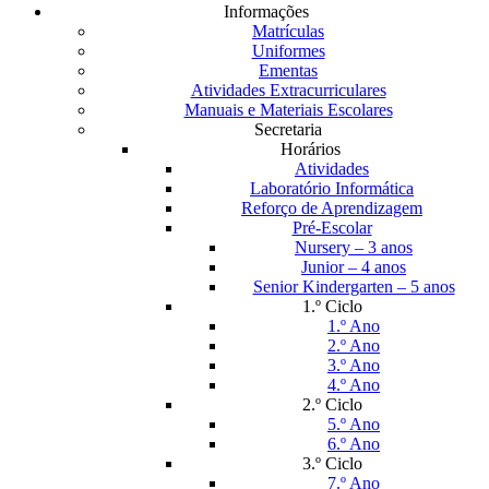
Informações
Matrículas
Uniformes
Ementas
Atividades Extracurriculares
Manuais e Materiais Escolares
Secretaria
Horários
Atividades
Laboratório Informática
Reforço de Aprendizagem
Pré-Escolar
Nursery – 3 anos
Junior – 4 anos
Senior Kindergarten – 5 anos
1.º Ciclo
1.º Ano
2.º Ano
3.º Ano
4.º Ano
2.º Ciclo
5.º Ano
6.º Ano
3.º Ciclo
7.º Ano