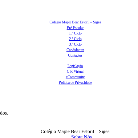
Colégio Maple Bear Estoril – Sigea
Pré-Escolar
1.º Ciclo
2.º Ciclo
3.º Ciclo
Candidatura
Contactos
Legislação
C R Virtual
eCommunity
Política de Privacidade
ados.
Colégio Maple Bear Estoril – Sigea
Sobre Nós