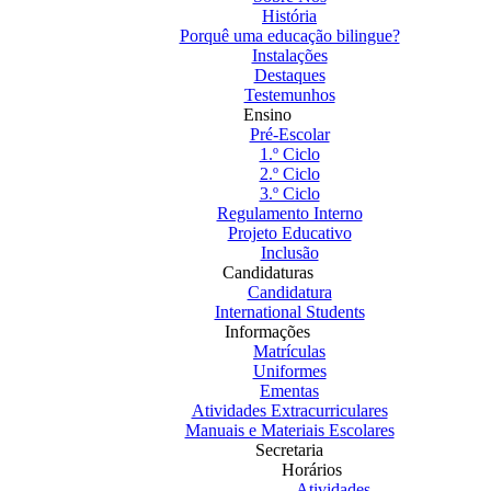
História
Porquê uma educação bilingue?
Instalações
Destaques
Testemunhos
Ensino
Pré-Escolar
1.º Ciclo
2.º Ciclo
3.º Ciclo
Regulamento Interno
Projeto Educativo
Inclusão
Candidaturas
Candidatura
International Students
Informações
Matrículas
Uniformes
Ementas
Atividades Extracurriculares
Manuais e Materiais Escolares
Secretaria
Horários
Atividades