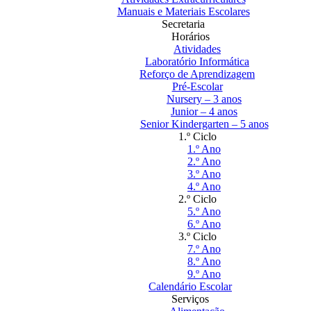
Manuais e Materiais Escolares
Secretaria
Horários
Atividades
Laboratório Informática
Reforço de Aprendizagem
Pré-Escolar
Nursery – 3 anos
Junior – 4 anos
Senior Kindergarten – 5 anos
1.º Ciclo
1.º Ano
2.º Ano
3.º Ano
4.º Ano
2.º Ciclo
5.º Ano
6.º Ano
3.º Ciclo
7.º Ano
8.º Ano
9.º Ano
Calendário Escolar
Serviços