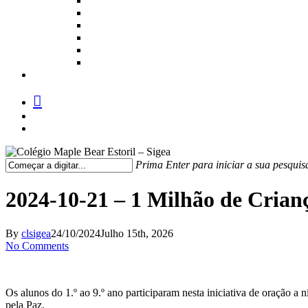
facebook
instagram
medium
Prima Enter para iniciar a sua pesquis
Fechar
Pesquisa
2024-10-21 – 1 Milhão de Crian
By
clsigea
24/10/2024
Julho 15th, 2026
No Comments
Os alunos do 1.º ao 9.º ano participaram nesta iniciativa de oração a
pela Paz.