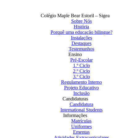
Colégio Maple Bear Estoril – Sigea
Sobre Nós
História
Porquê uma educação bilingue?
Instalações
Destaques
Testemunhos
Ensino
Pré-Escolar
1.º Ciclo
2.º Ciclo
3.º Ciclo
Regulamento Interno
Projeto Educativo
Inclusão
Candidaturas
Candidatura
International Students
Informações
Matrículas
Uniformes
Ementas
Atividades Extracurriculares