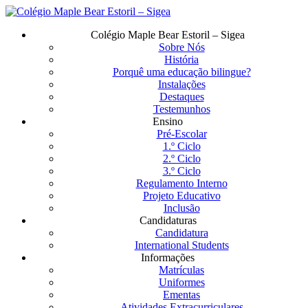
Saltar
para
Menu
Colégio Maple Bear Estoril – Sigea
o
Sobre Nós
conteúdo
História
principal
Porquê uma educação bilingue?
Instalações
Destaques
Testemunhos
Ensino
Pré-Escolar
1.º Ciclo
2.º Ciclo
3.º Ciclo
Regulamento Interno
Projeto Educativo
Inclusão
Candidaturas
Candidatura
International Students
Informações
Matrículas
Uniformes
Ementas
Atividades Extracurriculares