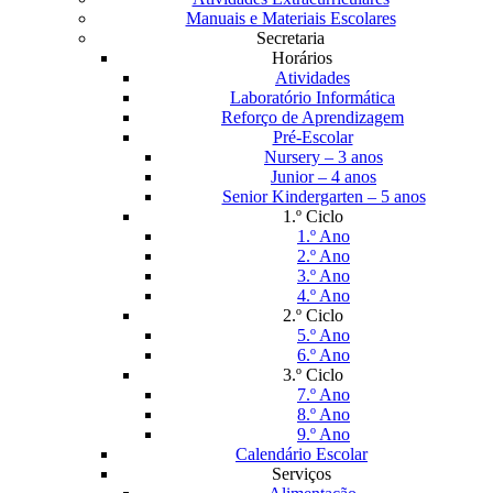
Manuais e Materiais Escolares
Secretaria
Horários
Atividades
Laboratório Informática
Reforço de Aprendizagem
Pré-Escolar
Nursery – 3 anos
Junior – 4 anos
Senior Kindergarten – 5 anos
1.º Ciclo
1.º Ano
2.º Ano
3.º Ano
4.º Ano
2.º Ciclo
5.º Ano
6.º Ano
3.º Ciclo
7.º Ano
8.º Ano
9.º Ano
Calendário Escolar
Serviços