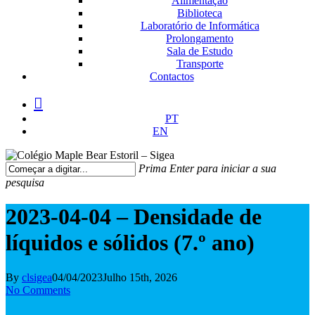
Alimentação
Biblioteca
Laboratório de Informática
Prolongamento
Sala de Estudo
Transporte
Contactos
facebook
instagram
medium
PT
EN
Prima Enter para iniciar a sua
pesquisa
Fechar
Pesquisa
2023-04-04 – Densidade de
líquidos e sólidos (7.º ano)
By
clsigea
04/04/2023
Julho 15th, 2026
No Comments