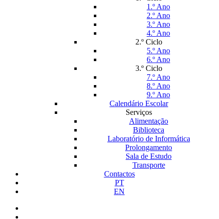
1.º Ano
2.º Ano
3.º Ano
4.º Ano
2.º Ciclo
5.º Ano
6.º Ano
3.º Ciclo
7.º Ano
8.º Ano
9.º Ano
Calendário Escolar
Serviços
Alimentação
Biblioteca
Laboratório de Informática
Prolongamento
Sala de Estudo
Transporte
Contactos
PT
EN
facebook
instagram