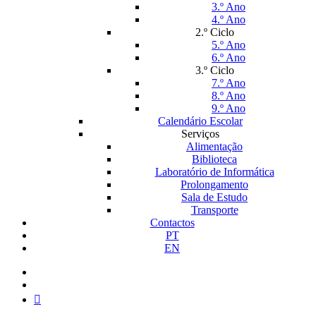
3.º Ano
4.º Ano
2.º Ciclo
5.º Ano
6.º Ano
3.º Ciclo
7.º Ano
8.º Ano
9.º Ano
Calendário Escolar
Serviços
Alimentação
Biblioteca
Laboratório de Informática
Prolongamento
Sala de Estudo
Transporte
Contactos
PT
EN
facebook
instagram
medium