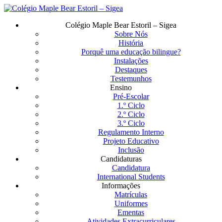
Saltar
para
Menu
Colégio Maple Bear Estoril – Sigea
o
Sobre Nós
conteúdo
História
principal
Porquê uma educação bilingue?
Instalações
Destaques
Testemunhos
Ensino
Pré-Escolar
1.º Ciclo
2.º Ciclo
3.º Ciclo
Regulamento Interno
Projeto Educativo
Inclusão
Candidaturas
Candidatura
International Students
Informações
Matrículas
Uniformes
Ementas
Atividades Extracurriculares