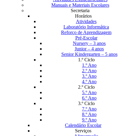
Manuais e Materiais Escolares
Secretaria
Horários
Atividades
Laboratório Informática
Reforço de Aprendizagem
Pré-Escolar
Nursery – 3 anos
Junior – 4 anos
Senior Kindergarten – 5 anos
1.º Ciclo
1.º Ano
2.º Ano
3.º Ano
4.º Ano
2.º Ciclo
5.º Ano
6.º Ano
3.º Ciclo
7.º Ano
8.º Ano
9.º Ano
Calendário Escolar
Serviços