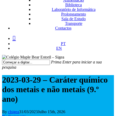
Alimentação
Biblioteca
Laboratório de Informática
Prolongamento
Sala de Estudo
Transporte
Contactos
facebook
instagram
medium
PT
EN
Prima Enter para iniciar a sua
pesquisa
Fechar
Pesquisa
2023-03-29 – Caráter químico
dos metais e não metais (9.º
ano)
By
clsigea
31/03/2023
Julho 15th, 2026