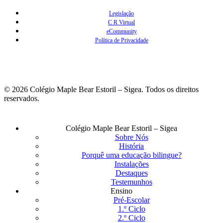
Legislação
C R Virtual
eCommunity
Política de Privacidade
© 2026 Colégio Maple Bear Estoril – Sigea. Todos os direitos
reservados.
Fechar
Colégio Maple Bear Estoril – Sigea
Menu
Sobre Nós
História
Porquê uma educação bilingue?
Instalações
Destaques
Testemunhos
Ensino
Pré-Escolar
1.º Ciclo
2.º Ciclo