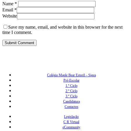
Name
*
Email
*
Website
Save my name, email, and website in this browser for the next
time I comment.
Colégio Maple Bear Estoril – Sigea
Pré-Escolar
1.º Ciclo
2.º Ciclo
3.º Ciclo
Candidatura
Contactos
Legislação
C R Virtual
eCommunity