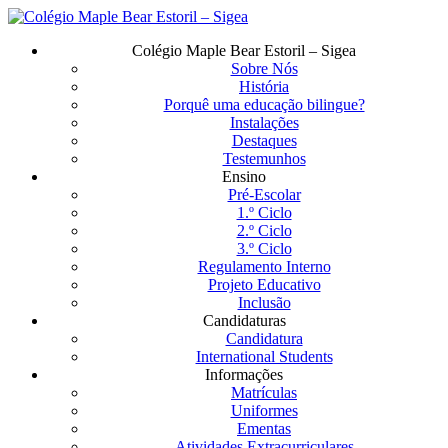
Saltar
para
Menu
Colégio Maple Bear Estoril – Sigea
o
Sobre Nós
conteúdo
História
principal
Porquê uma educação bilingue?
Instalações
Destaques
Testemunhos
Ensino
Pré-Escolar
1.º Ciclo
2.º Ciclo
3.º Ciclo
Regulamento Interno
Projeto Educativo
Inclusão
Candidaturas
Candidatura
International Students
Informações
Matrículas
Uniformes
Ementas
Atividades Extracurriculares