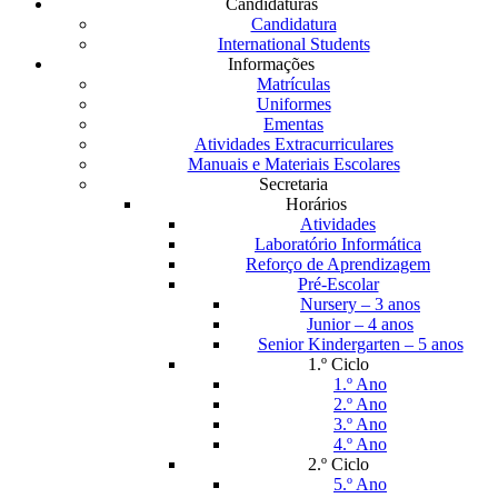
Candidaturas
Candidatura
International Students
Informações
Matrículas
Uniformes
Ementas
Atividades Extracurriculares
Manuais e Materiais Escolares
Secretaria
Horários
Atividades
Laboratório Informática
Reforço de Aprendizagem
Pré-Escolar
Nursery – 3 anos
Junior – 4 anos
Senior Kindergarten – 5 anos
1.º Ciclo
1.º Ano
2.º Ano
3.º Ano
4.º Ano
2.º Ciclo
5.º Ano