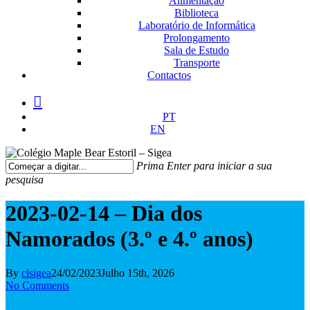
Alimentação
Biblioteca
Laboratório de Informática
Prolongamento
Sala de Estudo
Transporte
Contactos
facebook
instagram
medium
PT
EN
Prima Enter para iniciar a sua
pesquisa
Fechar
Pesquisa
2023-02-14 – Dia dos
Namorados (3.º e 4.º anos)
By
clsigea
24/02/2023
Julho 15th, 2026
No Comments