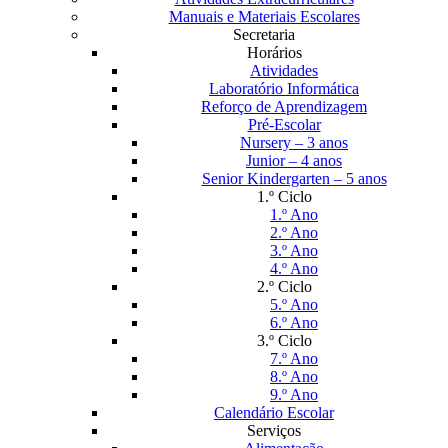
Manuais e Materiais Escolares
Secretaria
Horários
Atividades
Laboratório Informática
Reforço de Aprendizagem
Pré-Escolar
Nursery – 3 anos
Junior – 4 anos
Senior Kindergarten – 5 anos
1.º Ciclo
1.º Ano
2.º Ano
3.º Ano
4.º Ano
2.º Ciclo
5.º Ano
6.º Ano
3.º Ciclo
7.º Ano
8.º Ano
9.º Ano
Calendário Escolar
Serviços