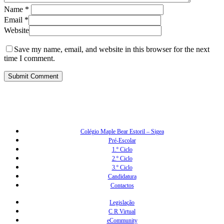
Name
*
Email
*
Website
Save my name, email, and website in this browser for the next
time I comment.
Colégio Maple Bear Estoril – Sigea
Pré-Escolar
1.º Ciclo
2.º Ciclo
3.º Ciclo
Candidatura
Contactos
Legislação
C R Virtual
eCommunity