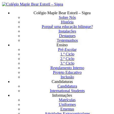
Saltar
para
Menu
Colégio Maple Bear Estoril – Sigea
o
Sobre Nós
conteúdo
História
principal
Porquê uma educação bilingue?
Instalações
Destaques
Testemunhos
Ensino
Pré-Escolar
1.º Ciclo
2.º Ciclo
3.º Ciclo
Regulamento Interno
Projeto Educativo
Inclusão
Candidaturas
Candidatura
International Students
Informações
Matrículas
Uniformes
Ementas
Atividades Extracurriculares