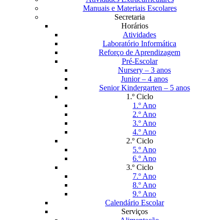
Manuais e Materiais Escolares
Secretaria
Horários
Atividades
Laboratório Informática
Reforço de Aprendizagem
Pré-Escolar
Nursery – 3 anos
Junior – 4 anos
Senior Kindergarten – 5 anos
1.º Ciclo
1.º Ano
2.º Ano
3.º Ano
4.º Ano
2.º Ciclo
5.º Ano
6.º Ano
3.º Ciclo
7.º Ano
8.º Ano
9.º Ano
Calendário Escolar
Serviços