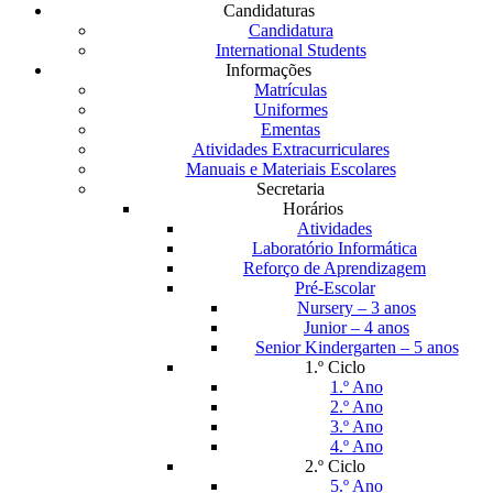
Candidaturas
Candidatura
International Students
Informações
Matrículas
Uniformes
Ementas
Atividades Extracurriculares
Manuais e Materiais Escolares
Secretaria
Horários
Atividades
Laboratório Informática
Reforço de Aprendizagem
Pré-Escolar
Nursery – 3 anos
Junior – 4 anos
Senior Kindergarten – 5 anos
1.º Ciclo
1.º Ano
2.º Ano
3.º Ano
4.º Ano
2.º Ciclo
5.º Ano