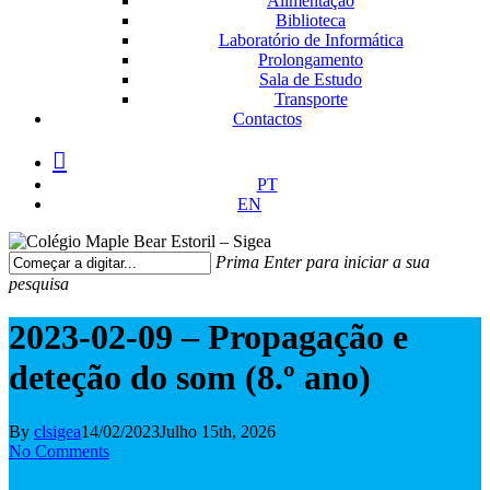
Alimentação
Biblioteca
Laboratório de Informática
Prolongamento
Sala de Estudo
Transporte
Contactos
facebook
instagram
medium
PT
EN
Prima Enter para iniciar a sua
pesquisa
Fechar
Pesquisa
2023-02-09 – Propagação e
deteção do som (8.º ano)
By
clsigea
14/02/2023
Julho 15th, 2026
No Comments