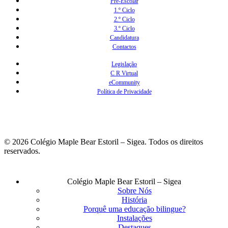
Pré-Escolar
1.º Ciclo
2.º Ciclo
3.º Ciclo
Candidatura
Contactos
Legislação
C R Virtual
eCommunity
Política de Privacidade
© 2026 Colégio Maple Bear Estoril – Sigea. Todos os direitos
reservados.
Fechar
Colégio Maple Bear Estoril – Sigea
Menu
Sobre Nós
História
Porquê uma educação bilingue?
Instalações
Destaques