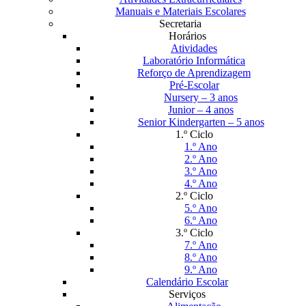
Manuais e Materiais Escolares
Secretaria
Horários
Atividades
Laboratório Informática
Reforço de Aprendizagem
Pré-Escolar
Nursery – 3 anos
Junior – 4 anos
Senior Kindergarten – 5 anos
1.º Ciclo
1.º Ano
2.º Ano
3.º Ano
4.º Ano
2.º Ciclo
5.º Ano
6.º Ano
3.º Ciclo
7.º Ano
8.º Ano
9.º Ano
Calendário Escolar
Serviços