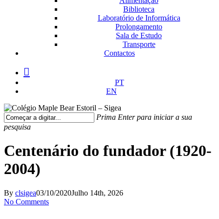
Alimentação
Biblioteca
Laboratório de Informática
Prolongamento
Sala de Estudo
Transporte
Contactos
facebook
instagram
medium
PT
EN
Prima Enter para iniciar a sua
pesquisa
Fechar
Pesquisa
Centenário do fundador (1920-
2004)
By
clsigea
03/10/2020
Julho 14th, 2026
No Comments