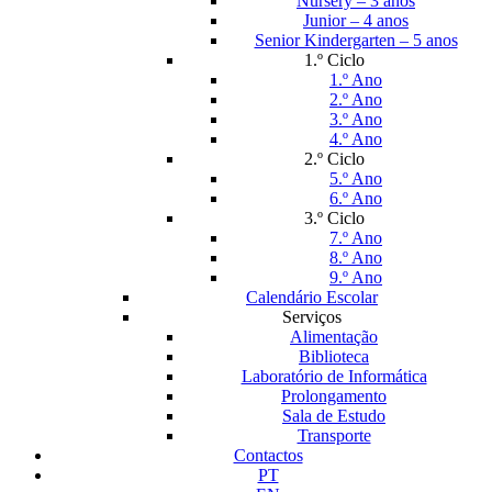
Nursery – 3 anos
Junior – 4 anos
Senior Kindergarten – 5 anos
1.º Ciclo
1.º Ano
2.º Ano
3.º Ano
4.º Ano
2.º Ciclo
5.º Ano
6.º Ano
3.º Ciclo
7.º Ano
8.º Ano
9.º Ano
Calendário Escolar
Serviços
Alimentação
Biblioteca
Laboratório de Informática
Prolongamento
Sala de Estudo
Transporte
Contactos
PT