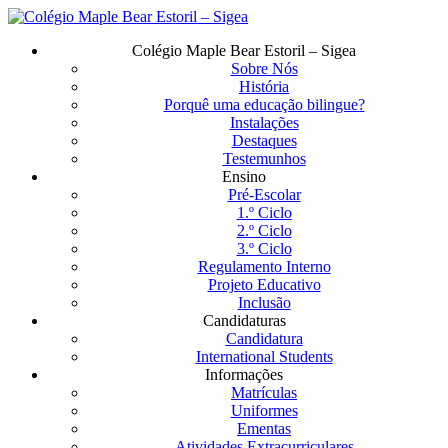
Saltar
para
Menu
Colégio Maple Bear Estoril – Sigea
o
Sobre Nós
conteúdo
História
principal
Porquê uma educação bilingue?
Instalações
Destaques
Testemunhos
Ensino
Pré-Escolar
1.º Ciclo
2.º Ciclo
3.º Ciclo
Regulamento Interno
Projeto Educativo
Inclusão
Candidaturas
Candidatura
International Students
Informações
Matrículas
Uniformes
Ementas
Atividades Extracurriculares