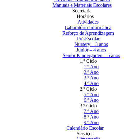
Manuais e Materiais Escolares
Secretaria
Horários
Atividades
Laboratório Informática
Reforço de Aprendizagem
Pré-Escolar
Nursery – 3 anos
Junior – 4 anos
Senior Kindergarten – 5 anos
1.º Ciclo
1.º Ano
2.º Ano
3.º Ano
4.º Ano
2.º Ciclo
5.º Ano
6.º Ano
3.º Ciclo
7.º Ano
8.º Ano
9.º Ano
Calendário Escolar
Serviços