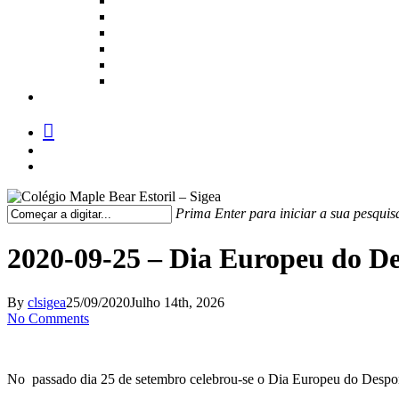
facebook
instagram
medium
Prima Enter para iniciar a sua pesquis
Fechar
Pesquisa
2020-09-25 – Dia Europeu do De
By
clsigea
25/09/2020
Julho 14th, 2026
No Comments
No passado dia 25 de setembro celebrou-se o Dia Europeu do Desporto E