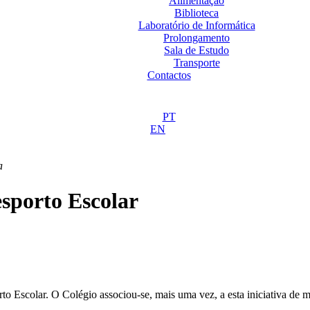
Alimentação
Biblioteca
Laboratório de Informática
Prolongamento
Sala de Estudo
Transporte
Contactos
PT
EN
a
sporto Escolar
scolar. O Colégio associou-se, mais uma vez, a esta iniciativa de mane