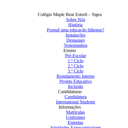
Colégio Maple Bear Estoril – Sigea
Sobre Nós
História
Porquê uma educação bilingue?
Instalações
Destaques
Testemunhos
Ensino
Pré-Escolar
1.º Ciclo
2.º Ciclo
3.º Ciclo
Regulamento Interno
Projeto Educativo
Inclusão
Candidaturas
Candidatura
International Students
Informações
Matrículas
Uniformes
Ementas
Atividades Extracurriculares