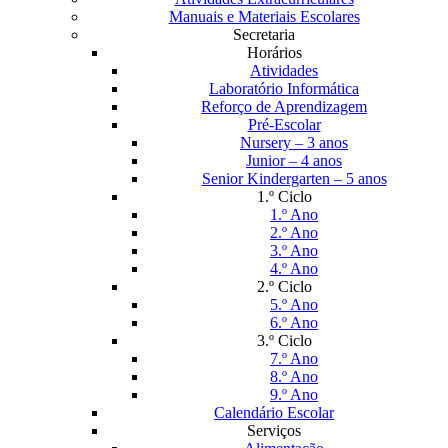
Manuais e Materiais Escolares
Secretaria
Horários
Atividades
Laboratório Informática
Reforço de Aprendizagem
Pré-Escolar
Nursery – 3 anos
Junior – 4 anos
Senior Kindergarten – 5 anos
1.º Ciclo
1.º Ano
2.º Ano
3.º Ano
4.º Ano
2.º Ciclo
5.º Ano
6.º Ano
3.º Ciclo
7.º Ano
8.º Ano
9.º Ano
Calendário Escolar
Serviços