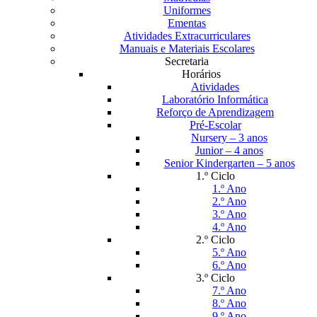
Uniformes
Ementas
Atividades Extracurriculares
Manuais e Materiais Escolares
Secretaria
Horários
Atividades
Laboratório Informática
Reforço de Aprendizagem
Pré-Escolar
Nursery – 3 anos
Junior – 4 anos
Senior Kindergarten – 5 anos
1.º Ciclo
1.º Ano
2.º Ano
3.º Ano
4.º Ano
2.º Ciclo
5.º Ano
6.º Ano
3.º Ciclo
7.º Ano
8.º Ano
9.º Ano