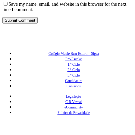
Save my name, email, and website in this browser for the next
time I comment.
Colégio Maple Bear Estoril – Sigea
Pré-Escolar
1.º Ciclo
2.º Ciclo
3.º Ciclo
Candidatura
Contactos
Legislação
C R Virtual
eCommunity
Política de Privacidade