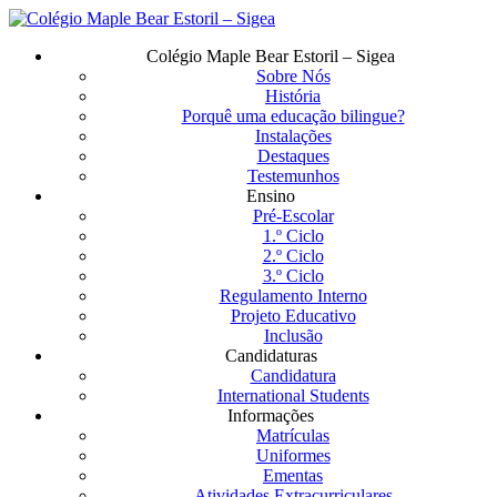
Saltar
para
Menu
Colégio Maple Bear Estoril – Sigea
o
Sobre Nós
conteúdo
História
principal
Porquê uma educação bilingue?
Instalações
Destaques
Testemunhos
Ensino
Pré-Escolar
1.º Ciclo
2.º Ciclo
3.º Ciclo
Regulamento Interno
Projeto Educativo
Inclusão
Candidaturas
Candidatura
International Students
Informações
Matrículas
Uniformes
Ementas
Atividades Extracurriculares