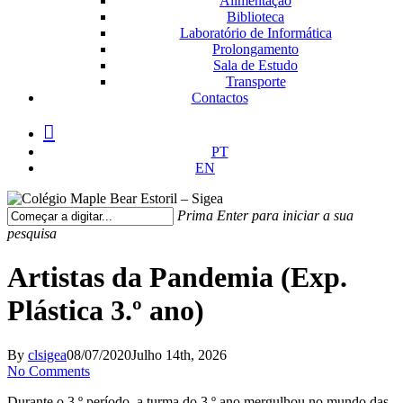
Alimentação
Biblioteca
Laboratório de Informática
Prolongamento
Sala de Estudo
Transporte
Contactos
facebook
instagram
medium
PT
EN
Prima Enter para iniciar a sua
pesquisa
Fechar
Pesquisa
Artistas da Pandemia (Exp.
Plástica 3.º ano)
By
clsigea
08/07/2020
Julho 14th, 2026
No Comments
Durante o 3.º período, a turma do 3.º ano mergulhou no mundo das