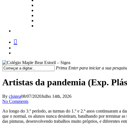
facebook
instagram
medium
Prima Enter para iniciar a sua pesquis
Fechar
Pesquisa
Artistas da pandemia (Exp. Plásti
By
clsigea
08/07/2020
Julho 14th, 2026
No Comments
Ao longo do 3.º período, as turmas do 1.º e 2.º anos continuaram a da
que o normal, os alunos nunca desistiram, batalhando por terminar as
das pinturas, desenvolvendo trabalhos muito próprios, e diferentes entr