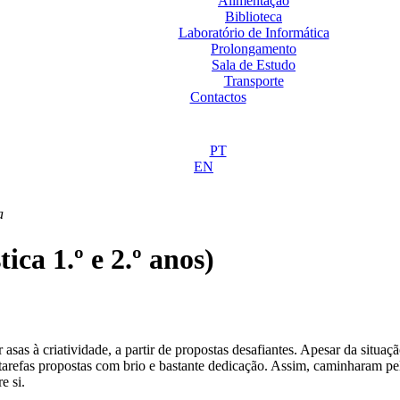
Alimentação
Biblioteca
Laboratório de Informática
Prolongamento
Sala de Estudo
Transporte
Contactos
PT
EN
a
ca 1.º e 2.º anos)
r asas à criatividade, a partir de propostas desafiantes. Apesar da situ
 tarefas propostas com brio e bastante dedicação. Assim, caminharam pe
e si.