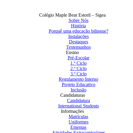
Colégio Maple Bear Estoril – Sigea
Sobre Nós
História
Porquê uma educação bilingue?
Instalações
Destaques
Testemunhos
Ensino
Pré-Escolar
1.º Ciclo
2.º Ciclo
3.º Ciclo
Regulamento Interno
Projeto Educativo
Inclusão
Candidaturas
Candidatura
International Students
Informações
Matrículas
Uniformes
Ementas
Atividades Extracurriculares