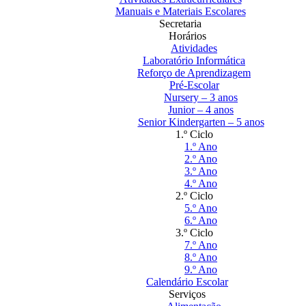
Manuais e Materiais Escolares
Secretaria
Horários
Atividades
Laboratório Informática
Reforço de Aprendizagem
Pré-Escolar
Nursery – 3 anos
Junior – 4 anos
Senior Kindergarten – 5 anos
1.º Ciclo
1.º Ano
2.º Ano
3.º Ano
4.º Ano
2.º Ciclo
5.º Ano
6.º Ano
3.º Ciclo
7.º Ano
8.º Ano
9.º Ano
Calendário Escolar
Serviços