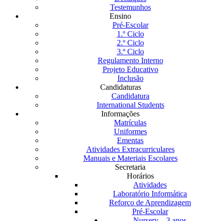
Testemunhos
Ensino
Pré-Escolar
1.º Ciclo
2.º Ciclo
3.º Ciclo
Regulamento Interno
Projeto Educativo
Inclusão
Candidaturas
Candidatura
International Students
Informações
Matrículas
Uniformes
Ementas
Atividades Extracurriculares
Manuais e Materiais Escolares
Secretaria
Horários
Atividades
Laboratório Informática
Reforço de Aprendizagem
Pré-Escolar
Nursery – 3 anos