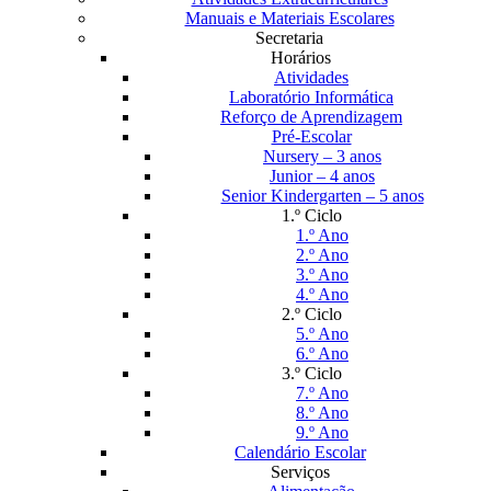
Manuais e Materiais Escolares
Secretaria
Horários
Atividades
Laboratório Informática
Reforço de Aprendizagem
Pré-Escolar
Nursery – 3 anos
Junior – 4 anos
Senior Kindergarten – 5 anos
1.º Ciclo
1.º Ano
2.º Ano
3.º Ano
4.º Ano
2.º Ciclo
5.º Ano
6.º Ano
3.º Ciclo
7.º Ano
8.º Ano
9.º Ano
Calendário Escolar
Serviços