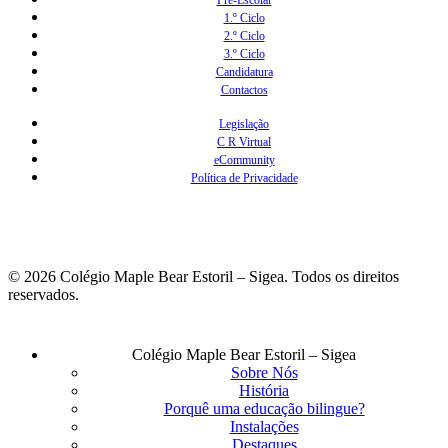
1.º Ciclo
2.º Ciclo
3.º Ciclo
Candidatura
Contactos
Legislação
C R Virtual
eCommunity
Política de Privacidade
© 2026 Colégio Maple Bear Estoril – Sigea. Todos os direitos
reservados.
Fechar
Colégio Maple Bear Estoril – Sigea
Menu
Sobre Nós
História
Porquê uma educação bilingue?
Instalações
Destaques