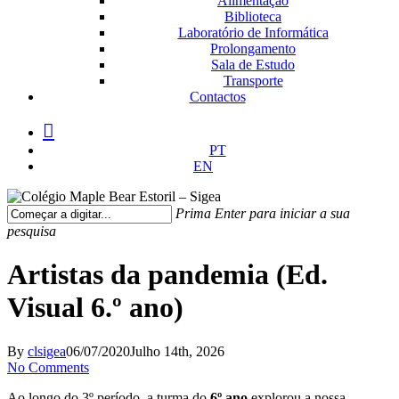
Alimentação
Biblioteca
Laboratório de Informática
Prolongamento
Sala de Estudo
Transporte
Contactos
facebook
instagram
medium
PT
EN
Prima Enter para iniciar a sua
pesquisa
Fechar
Pesquisa
Artistas da pandemia (Ed.
Visual 6.º ano)
By
clsigea
06/07/2020
Julho 14th, 2026
No Comments
Ao longo do 3º período, a turma do
6
º ano
explorou a nossa