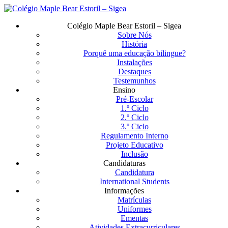
Saltar
para
Menu
Colégio Maple Bear Estoril – Sigea
o
Sobre Nós
conteúdo
História
principal
Porquê uma educação bilingue?
Instalações
Destaques
Testemunhos
Ensino
Pré-Escolar
1.º Ciclo
2.º Ciclo
3.º Ciclo
Regulamento Interno
Projeto Educativo
Inclusão
Candidaturas
Candidatura
International Students
Informações
Matrículas
Uniformes
Ementas
Atividades Extracurriculares