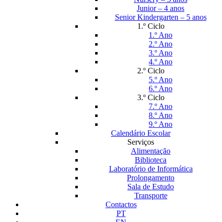
Junior – 4 anos
Senior Kindergarten – 5 anos
1.º Ciclo
1.º Ano
2.º Ano
3.º Ano
4.º Ano
2.º Ciclo
5.º Ano
6.º Ano
3.º Ciclo
7.º Ano
8.º Ano
9.º Ano
Calendário Escolar
Serviços
Alimentação
Biblioteca
Laboratório de Informática
Prolongamento
Sala de Estudo
Transporte
Contactos
PT