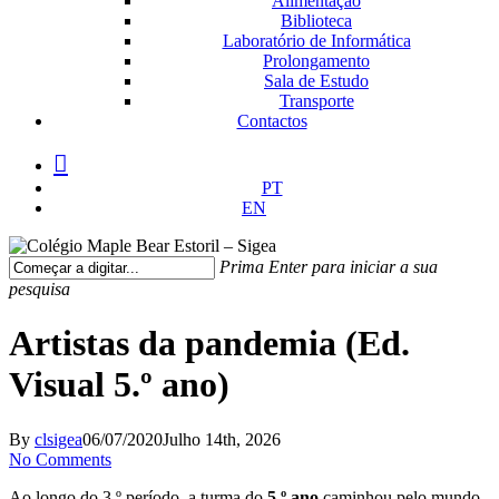
Alimentação
Biblioteca
Laboratório de Informática
Prolongamento
Sala de Estudo
Transporte
Contactos
facebook
instagram
medium
PT
EN
Prima Enter para iniciar a sua
pesquisa
Fechar
Pesquisa
Artistas da pandemia (Ed.
Visual 5.º ano)
By
clsigea
06/07/2020
Julho 14th, 2026
No Comments
Ao longo do 3.º período, a turma do
5.º ano
caminhou pelo mundo