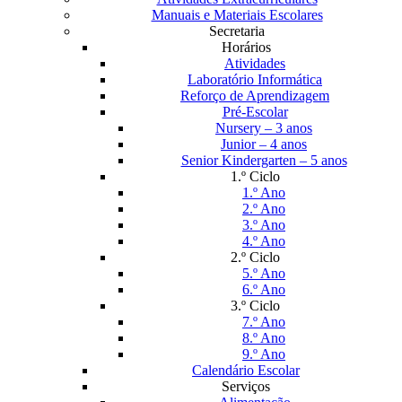
Manuais e Materiais Escolares
Secretaria
Horários
Atividades
Laboratório Informática
Reforço de Aprendizagem
Pré-Escolar
Nursery – 3 anos
Junior – 4 anos
Senior Kindergarten – 5 anos
1.º Ciclo
1.º Ano
2.º Ano
3.º Ano
4.º Ano
2.º Ciclo
5.º Ano
6.º Ano
3.º Ciclo
7.º Ano
8.º Ano
9.º Ano
Calendário Escolar
Serviços