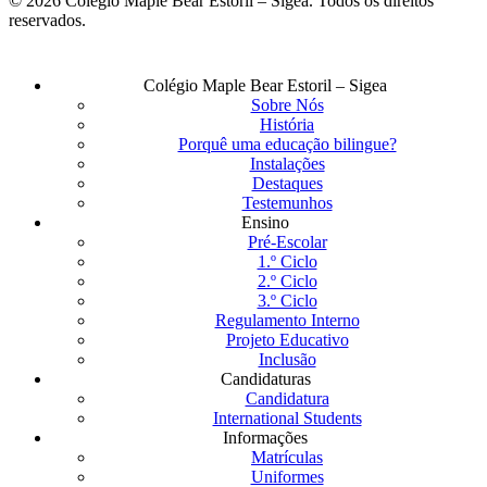
© 2026 Colégio Maple Bear Estoril – Sigea. Todos os direitos
reservados.
Fechar
Colégio Maple Bear Estoril – Sigea
Menu
Sobre Nós
História
Porquê uma educação bilingue?
Instalações
Destaques
Testemunhos
Ensino
Pré-Escolar
1.º Ciclo
2.º Ciclo
3.º Ciclo
Regulamento Interno
Projeto Educativo
Inclusão
Candidaturas
Candidatura
International Students
Informações
Matrículas
Uniformes