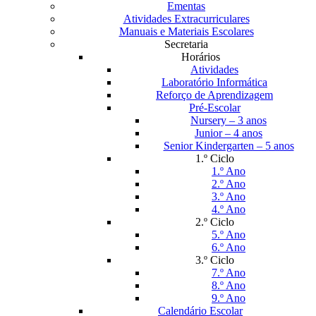
Ementas
Atividades Extracurriculares
Manuais e Materiais Escolares
Secretaria
Horários
Atividades
Laboratório Informática
Reforço de Aprendizagem
Pré-Escolar
Nursery – 3 anos
Junior – 4 anos
Senior Kindergarten – 5 anos
1.º Ciclo
1.º Ano
2.º Ano
3.º Ano
4.º Ano
2.º Ciclo
5.º Ano
6.º Ano
3.º Ciclo
7.º Ano
8.º Ano
9.º Ano
Calendário Escolar