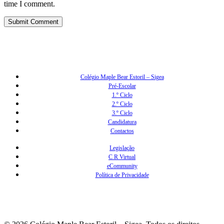
time I comment.
Colégio Maple Bear Estoril – Sigea
Pré-Escolar
1.º Ciclo
2.º Ciclo
3.º Ciclo
Candidatura
Contactos
Legislação
C R Virtual
eCommunity
Política de Privacidade