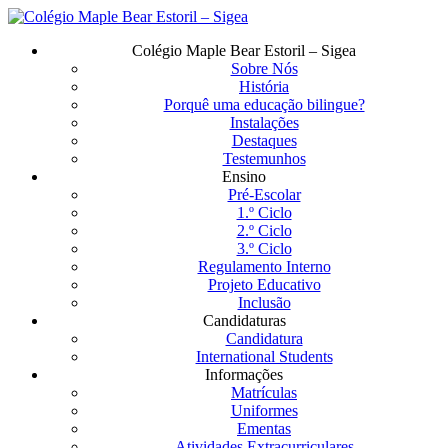
Saltar
para
Menu
Colégio Maple Bear Estoril – Sigea
o
Sobre Nós
conteúdo
História
principal
Porquê uma educação bilingue?
Instalações
Destaques
Testemunhos
Ensino
Pré-Escolar
1.º Ciclo
2.º Ciclo
3.º Ciclo
Regulamento Interno
Projeto Educativo
Inclusão
Candidaturas
Candidatura
International Students
Informações
Matrículas
Uniformes
Ementas
Atividades Extracurriculares