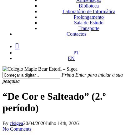
Alimentação
Biblioteca
Laboratório de Informática
Prolongamento
Sala de Estudo
Transporte
Contactos
facebook
instagram
medium
PT
EN
Prima Enter para iniciar a sua
pesquisa
Fechar
Pesquisa
“De Cor e Salteado” (2.º
período)
By
clsigea
20/04/2020
Julho 14th, 2026
No Comments