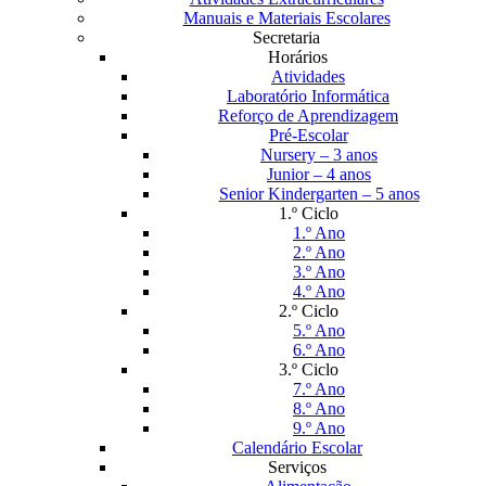
Manuais e Materiais Escolares
Secretaria
Horários
Atividades
Laboratório Informática
Reforço de Aprendizagem
Pré-Escolar
Nursery – 3 anos
Junior – 4 anos
Senior Kindergarten – 5 anos
1.º Ciclo
1.º Ano
2.º Ano
3.º Ano
4.º Ano
2.º Ciclo
5.º Ano
6.º Ano
3.º Ciclo
7.º Ano
8.º Ano
9.º Ano
Calendário Escolar
Serviços