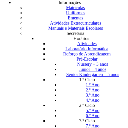
Informações
Matrículas
Uniformes
Ementas
Atividades Extracurriculares
Manuais e Materiais Escolares
Secretaria
Horários
Atividades
Laboratório Informática
Reforço de Aprendizagem
Pré-Escolar
Nursery – 3 anos
Junior – 4 anos
Senior Kindergarten – 5 anos
1.º Ciclo
1.º Ano
2.º Ano
3.º Ano
4.º Ano
2.º Ciclo
5.º Ano
6.º Ano
3.º Ciclo
7.º Ano