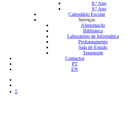
8.º Ano
9.º Ano
Calendário Escolar
Serviços
Alimentação
Biblioteca
Laboratório de Informática
Prolongamento
Sala de Estudo
Transporte
Contactos
PT
EN
facebook
instagram
medium