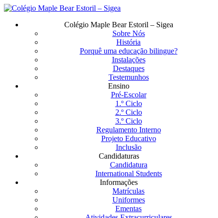
Saltar
para
Menu
Colégio Maple Bear Estoril – Sigea
o
Sobre Nós
conteúdo
História
principal
Porquê uma educação bilingue?
Instalações
Destaques
Testemunhos
Ensino
Pré-Escolar
1.º Ciclo
2.º Ciclo
3.º Ciclo
Regulamento Interno
Projeto Educativo
Inclusão
Candidaturas
Candidatura
International Students
Informações
Matrículas
Uniformes
Ementas
Atividades Extracurriculares