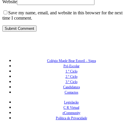
Website
Save my name, email, and website in this browser for the next
time I comment.
Colégio Maple Bear Estoril – Sigea
Pré-Escolar
1.º Ciclo
2.º Ciclo
3.º Ciclo
Candidatura
Contactos
Legislação
C R Virtual
eCommunity
Política de Privacidade