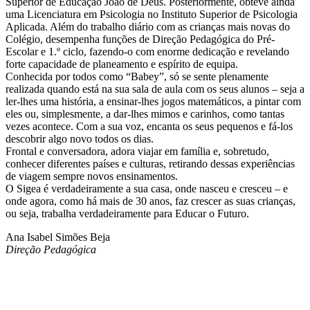
Superior de Educação João de Deus. Posteriormente, obteve ainda
uma Licenciatura em Psicologia no Instituto Superior de Psicologia
Aplicada. Além do trabalho diário com as crianças mais novas do
Colégio, desempenha funções de Direção Pedagógica do Pré-
Escolar e 1.º ciclo, fazendo-o com enorme dedicação e revelando
forte capacidade de planeamento e espírito de equipa.
Conhecida por todos como “Babey”, só se sente plenamente
realizada quando está na sua sala de aula com os seus alunos – seja a
ler-lhes uma história, a ensinar-lhes jogos matemáticos, a pintar com
eles ou, simplesmente, a dar-lhes mimos e carinhos, como tantas
vezes acontece. Com a sua voz, encanta os seus pequenos e fá-los
descobrir algo novo todos os dias.
Frontal e conversadora, adora viajar em família e, sobretudo,
conhecer diferentes países e culturas, retirando dessas experiências
de viagem sempre novos ensinamentos.
O Sigea é verdadeiramente a sua casa, onde nasceu e cresceu – e
onde agora, como há mais de 30 anos, faz crescer as suas crianças,
ou seja, trabalha verdadeiramente para Educar o Futuro.
Ana Isabel Simões Beja
Direção Pedagógica