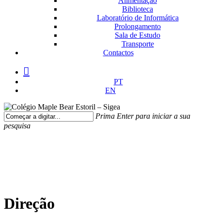
Alimentação
Biblioteca
Laboratório de Informática
Prolongamento
Sala de Estudo
Transporte
Contactos
facebook
instagram
medium
PT
EN
Prima Enter para iniciar a sua
pesquisa
Fechar
Pesquisa
Direção