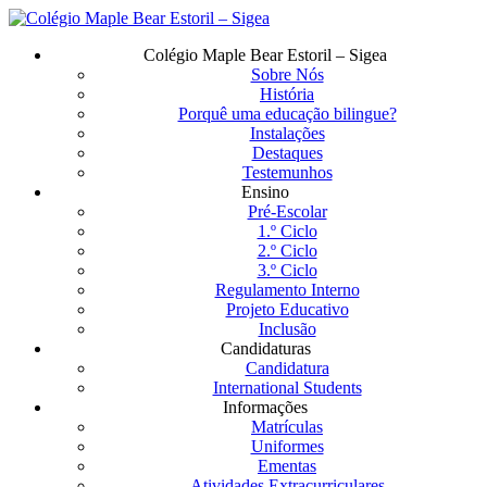
Saltar
para
Menu
Colégio Maple Bear Estoril – Sigea
o
Sobre Nós
conteúdo
História
principal
Porquê uma educação bilingue?
Instalações
Destaques
Testemunhos
Ensino
Pré-Escolar
1.º Ciclo
2.º Ciclo
3.º Ciclo
Regulamento Interno
Projeto Educativo
Inclusão
Candidaturas
Candidatura
International Students
Informações
Matrículas
Uniformes
Ementas
Atividades Extracurriculares