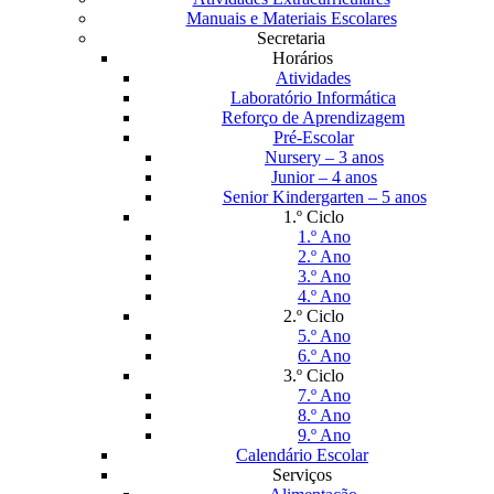
Manuais e Materiais Escolares
Secretaria
Horários
Atividades
Laboratório Informática
Reforço de Aprendizagem
Pré-Escolar
Nursery – 3 anos
Junior – 4 anos
Senior Kindergarten – 5 anos
1.º Ciclo
1.º Ano
2.º Ano
3.º Ano
4.º Ano
2.º Ciclo
5.º Ano
6.º Ano
3.º Ciclo
7.º Ano
8.º Ano
9.º Ano
Calendário Escolar
Serviços