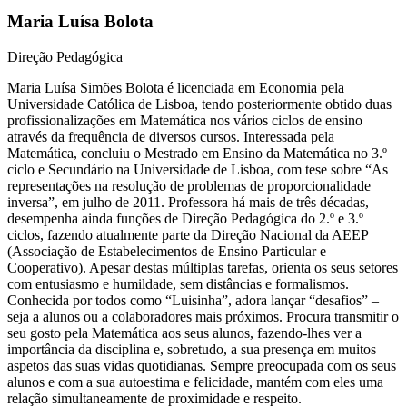
Maria Luísa Bolota
Direção Pedagógica
Maria Luísa Simões Bolota é licenciada em Economia pela
Universidade Católica de Lisboa, tendo posteriormente obtido duas
profissionalizações em Matemática nos vários ciclos de ensino
através da frequência de diversos cursos. Interessada pela
Matemática, concluiu o Mestrado em Ensino da Matemática no 3.º
ciclo e Secundário na Universidade de Lisboa, com tese sobre “As
representações na resolução de problemas de proporcionalidade
inversa”, em julho de 2011. Professora há mais de três décadas,
desempenha ainda funções de Direção Pedagógica do 2.º e 3.º
ciclos, fazendo atualmente parte da Direção Nacional da AEEP
(Associação de Estabelecimentos de Ensino Particular e
Cooperativo). Apesar destas múltiplas tarefas, orienta os seus setores
com entusiasmo e humildade, sem distâncias e formalismos.
Conhecida por todos como “Luisinha”, adora lançar “desafios” –
seja a alunos ou a colaboradores mais próximos. Procura transmitir o
seu gosto pela Matemática aos seus alunos, fazendo-lhes ver a
importância da disciplina e, sobretudo, a sua presença em muitos
aspetos das suas vidas quotidianas. Sempre preocupada com os seus
alunos e com a sua autoestima e felicidade, mantém com eles uma
relação simultaneamente de proximidade e respeito.