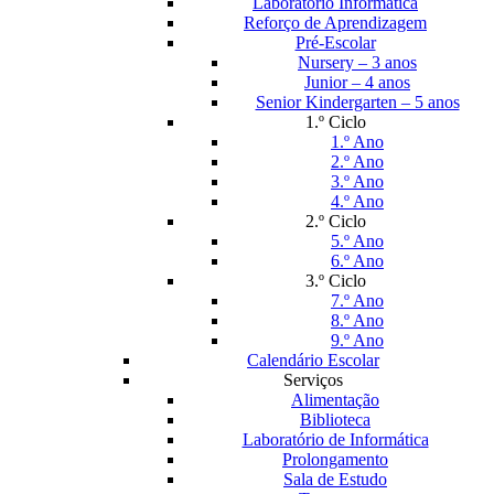
Laboratório Informática
Reforço de Aprendizagem
Pré-Escolar
Nursery – 3 anos
Junior – 4 anos
Senior Kindergarten – 5 anos
1.º Ciclo
1.º Ano
2.º Ano
3.º Ano
4.º Ano
2.º Ciclo
5.º Ano
6.º Ano
3.º Ciclo
7.º Ano
8.º Ano
9.º Ano
Calendário Escolar
Serviços
Alimentação
Biblioteca
Laboratório de Informática
Prolongamento
Sala de Estudo