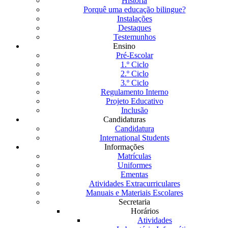
História
Porquê uma educação bilingue?
Instalações
Destaques
Testemunhos
Ensino
Pré-Escolar
1.º Ciclo
2.º Ciclo
3.º Ciclo
Regulamento Interno
Projeto Educativo
Inclusão
Candidaturas
Candidatura
International Students
Informações
Matrículas
Uniformes
Ementas
Atividades Extracurriculares
Manuais e Materiais Escolares
Secretaria
Horários
Atividades