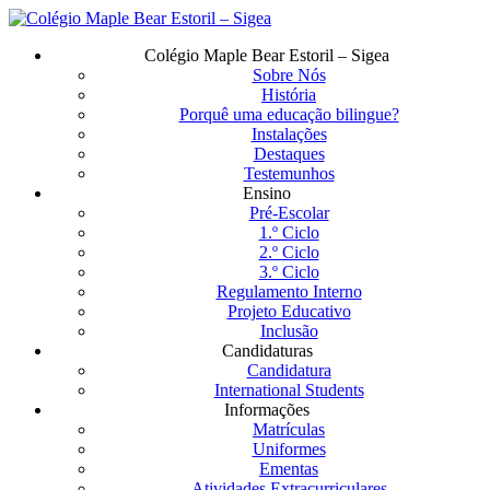
Saltar
para
Menu
Colégio Maple Bear Estoril – Sigea
o
Sobre Nós
conteúdo
História
principal
Porquê uma educação bilingue?
Instalações
Destaques
Testemunhos
Ensino
Pré-Escolar
1.º Ciclo
2.º Ciclo
3.º Ciclo
Regulamento Interno
Projeto Educativo
Inclusão
Candidaturas
Candidatura
International Students
Informações
Matrículas
Uniformes
Ementas
Atividades Extracurriculares