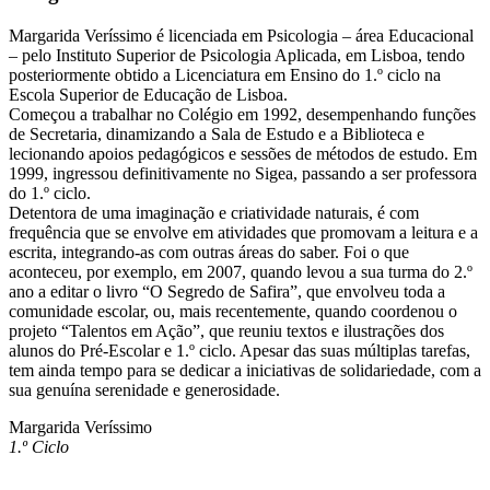
Margarida Veríssimo é licenciada em Psicologia – área Educacional
– pelo Instituto Superior de Psicologia Aplicada, em Lisboa, tendo
posteriormente obtido a Licenciatura em Ensino do 1.º ciclo na
Escola Superior de Educação de Lisboa.
Começou a trabalhar no Colégio em 1992, desempenhando funções
de Secretaria, dinamizando a Sala de Estudo e a Biblioteca e
lecionando apoios pedagógicos e sessões de métodos de estudo. Em
1999, ingressou definitivamente no Sigea, passando a ser professora
do 1.º ciclo.
Detentora de uma imaginação e criatividade naturais, é com
frequência que se envolve em atividades que promovam a leitura e a
escrita, integrando-as com outras áreas do saber. Foi o que
aconteceu, por exemplo, em 2007, quando levou a sua turma do 2.º
ano a editar o livro “O Segredo de Safira”, que envolveu toda a
comunidade escolar, ou, mais recentemente, quando coordenou o
projeto “Talentos em Ação”, que reuniu textos e ilustrações dos
alunos do Pré-Escolar e 1.º ciclo. Apesar das suas múltiplas tarefas,
tem ainda tempo para se dedicar a iniciativas de solidariedade, com a
sua genuína serenidade e generosidade.
Margarida Veríssimo
1.º Ciclo