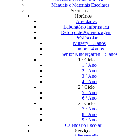
Manuais e Materiais Escolares
Secretaria
Horários
Atividades
Laboratório Informática
Reforço de Aprendizagem
Pré-Escolar
Nursery – 3 anos
Junior – 4 anos
Senior Kindergarten – 5 anos
1.º Ciclo
1.º Ano
2.º Ano
3.º Ano
4.º Ano
2.º Ciclo
5.º Ano
6.º Ano
3.º Ciclo
7.º Ano
8.º Ano
9.º Ano
Calendário Escolar
Serviços