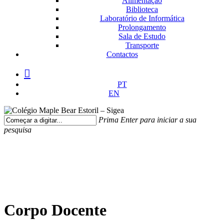
Alimentação
Biblioteca
Laboratório de Informática
Prolongamento
Sala de Estudo
Transporte
Contactos
facebook
instagram
medium
PT
EN
Prima Enter para iniciar a sua
pesquisa
Fechar
Pesquisa
Corpo Docente