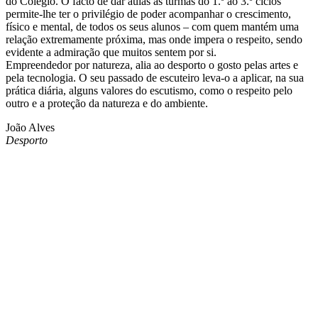
do Colégio. O facto de dar aulas às turmas do 1.º ao 3.º ciclos
permite-lhe ter o privilégio de poder acompanhar o crescimento,
físico e mental, de todos os seus alunos – com quem mantém uma
relação extremamente próxima, mas onde impera o respeito, sendo
evidente a admiração que muitos sentem por si.
Empreendedor por natureza, alia ao desporto o gosto pelas artes e
pela tecnologia. O seu passado de escuteiro leva-o a aplicar, na sua
prática diária, alguns valores do escutismo, como o respeito pelo
outro e a proteção da natureza e do ambiente.
João Alves
Desporto