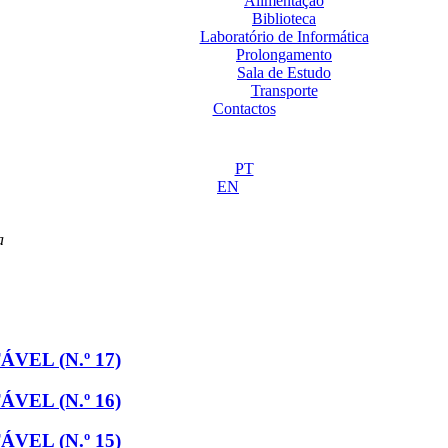
Alimentação
Biblioteca
Laboratório de Informática
Prolongamento
Sala de Estudo
Transporte
Contactos
PT
EN
a
EL (N.º 17)
EL (N.º 16)
EL (N.º 15)