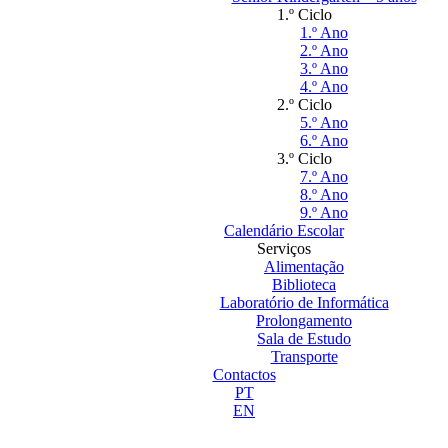
1.º Ciclo
1.º Ano
2.º Ano
3.º Ano
4.º Ano
2.º Ciclo
5.º Ano
6.º Ano
3.º Ciclo
7.º Ano
8.º Ano
9.º Ano
Calendário Escolar
Serviços
Alimentação
Biblioteca
Laboratório de Informática
Prolongamento
Sala de Estudo
Transporte
Contactos
PT
EN