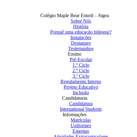
Colégio Maple Bear Estoril – Sigea
Sobre Nós
História
Porquê uma educação bilingue?
Instalações
Destaques
Testemunhos
Ensino
Pré-Escolar
1.º Ciclo
2.º Ciclo
3.º Ciclo
Regulamento Interno
Projeto Educativo
Inclusão
Candidaturas
Candidatura
International Students
Informações
Matrículas
Uniformes
Ementas
Atividades Extracurriculares