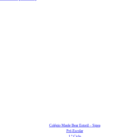
Colégio Maple Bear Estoril – Sigea
Pré-Escolar
1.º Ciclo