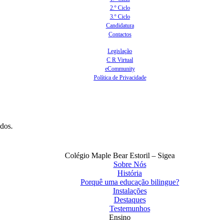
2.º Ciclo
3.º Ciclo
Candidatura
Contactos
Legislação
C R Virtual
eCommunity
Política de Privacidade
ados.
Colégio Maple Bear Estoril – Sigea
Sobre Nós
História
Porquê uma educação bilingue?
Instalações
Destaques
Testemunhos
Ensino