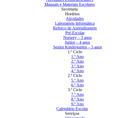
Manuais e Materiais Escolares
Secretaria
Horários
Atividades
Laboratório Informática
Reforço de Aprendizagem
Pré-Escolar
Nursery – 3 anos
Junior – 4 anos
Senior Kindergarten – 5 anos
1.º Ciclo
1.º Ano
2.º Ano
3.º Ano
4.º Ano
2.º Ciclo
5.º Ano
6.º Ano
3.º Ciclo
7.º Ano
8.º Ano
9.º Ano
Calendário Escolar
Serviços