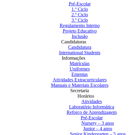
Pré-Escolar
1.º Ciclo
2.º Ciclo
3.º Ciclo
Regulamento Interno
Projeto Educativo
Inclusão
Candidaturas
Candidatura
International Students
Informações
Matrículas
Uniformes
Ementas
Atividades Extracurriculares
Manuais e Materiais Escolares
Secretaria
Horários
Atividades
Laboratório Informática
Reforço de Aprendizagem
Pré-Escolar
Nursery – 3 anos
Junior – 4 anos
Senior Kindergarten – 5 anos