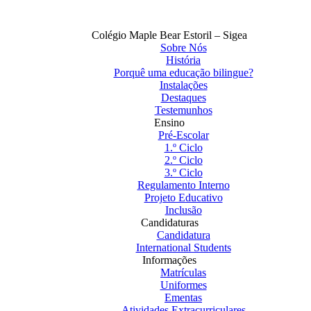
Colégio Maple Bear Estoril – Sigea
Sobre Nós
História
Porquê uma educação bilingue?
Instalações
Destaques
Testemunhos
Ensino
Pré-Escolar
1.º Ciclo
2.º Ciclo
3.º Ciclo
Regulamento Interno
Projeto Educativo
Inclusão
Candidaturas
Candidatura
International Students
Informações
Matrículas
Uniformes
Ementas
Atividades Extracurriculares