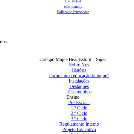
C R Virtual
eCommunity
Política de Privacidade
ados.
Colégio Maple Bear Estoril – Sigea
Sobre Nós
História
Porquê uma educação bilingue?
Instalações
Destaques
Testemunhos
Ensino
Pré-Escolar
1.º Ciclo
2.º Ciclo
3.º Ciclo
Regulamento Interno
Projeto Educativo