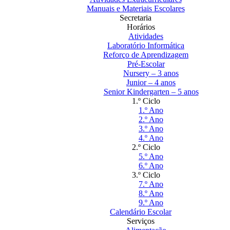
Manuais e Materiais Escolares
Secretaria
Horários
Atividades
Laboratório Informática
Reforço de Aprendizagem
Pré-Escolar
Nursery – 3 anos
Junior – 4 anos
Senior Kindergarten – 5 anos
1.º Ciclo
1.º Ano
2.º Ano
3.º Ano
4.º Ano
2.º Ciclo
5.º Ano
6.º Ano
3.º Ciclo
7.º Ano
8.º Ano
9.º Ano
Calendário Escolar
Serviços