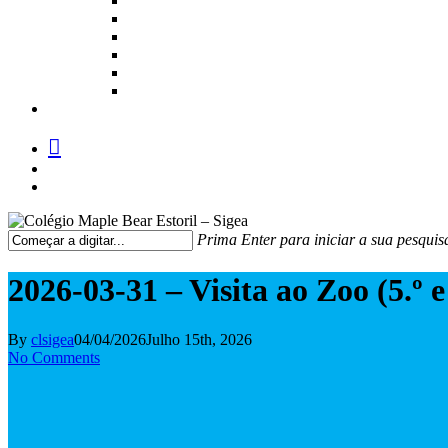
facebook
instagram
medium
Prima Enter para iniciar a sua pesquis
Fechar
Pesquisa
2026-03-31 – Visita ao Zoo (5.º e
By
clsigea
04/04/2026
Julho 15th, 2026
No Comments