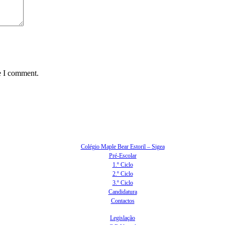
e I comment.
Colégio Maple Bear Estoril – Sigea
Pré-Escolar
1.º Ciclo
2.º Ciclo
3.º Ciclo
Candidatura
Contactos
Legislação