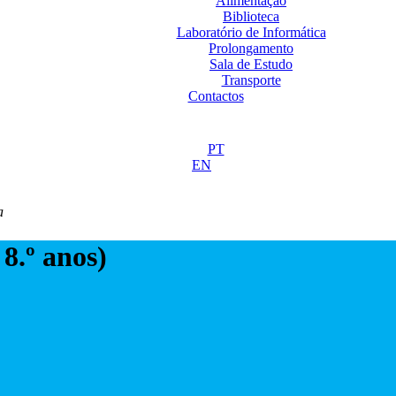
Alimentação
Biblioteca
Laboratório de Informática
Prolongamento
Sala de Estudo
Transporte
Contactos
PT
EN
a
 8.º anos)