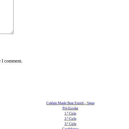
e I comment.
Colégio Maple Bear Estoril – Sigea
Pré-Escolar
1.º Ciclo
2.º Ciclo
3.º Ciclo
Candidatura