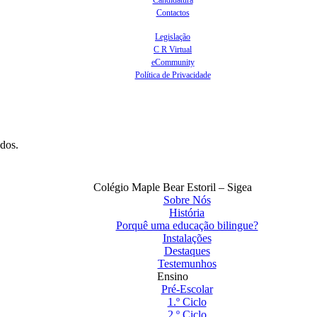
Contactos
Legislação
C R Virtual
eCommunity
Política de Privacidade
ados.
Colégio Maple Bear Estoril – Sigea
Sobre Nós
História
Porquê uma educação bilingue?
Instalações
Destaques
Testemunhos
Ensino
Pré-Escolar
1.º Ciclo
2.º Ciclo