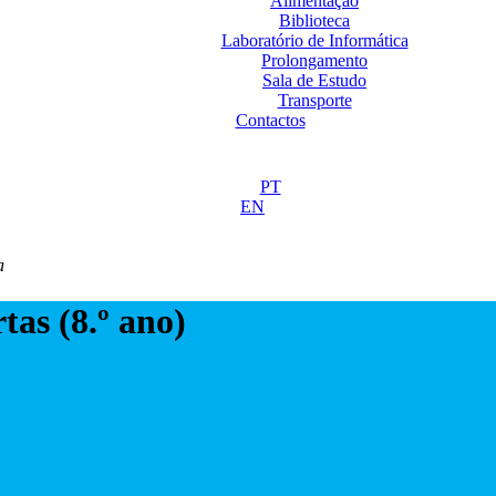
Alimentação
Biblioteca
Laboratório de Informática
Prolongamento
Sala de Estudo
Transporte
Contactos
PT
EN
a
as (8.º ano)