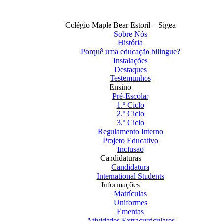
Colégio Maple Bear Estoril – Sigea
Sobre Nós
História
Porquê uma educação bilingue?
Instalações
Destaques
Testemunhos
Ensino
Pré-Escolar
1.º Ciclo
2.º Ciclo
3.º Ciclo
Regulamento Interno
Projeto Educativo
Inclusão
Candidaturas
Candidatura
International Students
Informações
Matrículas
Uniformes
Ementas
Atividades Extracurriculares