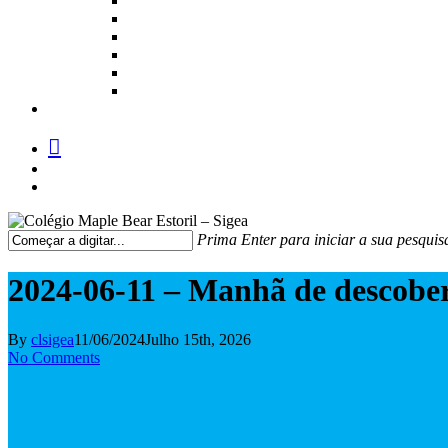
facebook
instagram
medium
Prima Enter para iniciar a sua pesquis
Fechar
Pesquisa
2024-06-11 – Manhã de descobert
By
clsigea
11/06/2024
Julho 15th, 2026
No Comments