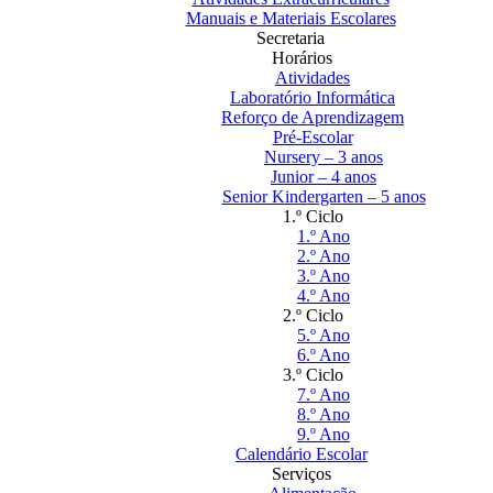
Manuais e Materiais Escolares
Secretaria
Horários
Atividades
Laboratório Informática
Reforço de Aprendizagem
Pré-Escolar
Nursery – 3 anos
Junior – 4 anos
Senior Kindergarten – 5 anos
1.º Ciclo
1.º Ano
2.º Ano
3.º Ano
4.º Ano
2.º Ciclo
5.º Ano
6.º Ano
3.º Ciclo
7.º Ano
8.º Ano
9.º Ano
Calendário Escolar
Serviços