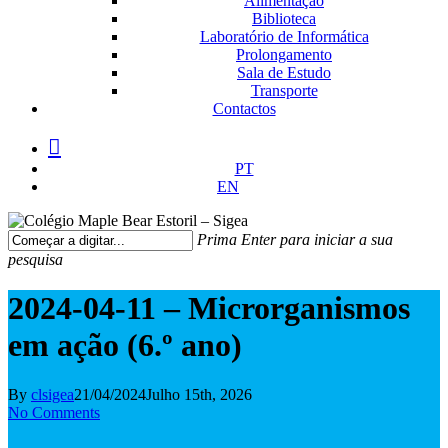
Alimentação
Biblioteca
Laboratório de Informática
Prolongamento
Sala de Estudo
Transporte
Contactos
facebook
instagram
medium
PT
EN
Prima Enter para iniciar a sua
pesquisa
Fechar
Pesquisa
2024-04-11 – Microrganismos
em ação (6.º ano)
By
clsigea
21/04/2024
Julho 15th, 2026
No Comments