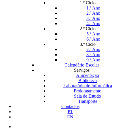
1.º Ciclo
1.º Ano
2.º Ano
3.º Ano
4.º Ano
2.º Ciclo
5.º Ano
6.º Ano
3.º Ciclo
7.º Ano
8.º Ano
9.º Ano
Calendário Escolar
Serviços
Alimentação
Biblioteca
Laboratório de Informática
Prolongamento
Sala de Estudo
Transporte
Contactos
PT
EN
facebook