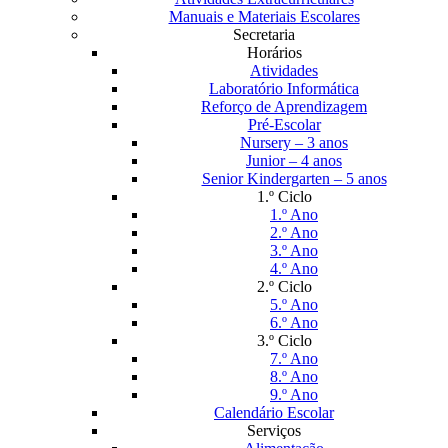
Manuais e Materiais Escolares
Secretaria
Horários
Atividades
Laboratório Informática
Reforço de Aprendizagem
Pré-Escolar
Nursery – 3 anos
Junior – 4 anos
Senior Kindergarten – 5 anos
1.º Ciclo
1.º Ano
2.º Ano
3.º Ano
4.º Ano
2.º Ciclo
5.º Ano
6.º Ano
3.º Ciclo
7.º Ano
8.º Ano
9.º Ano
Calendário Escolar
Serviços