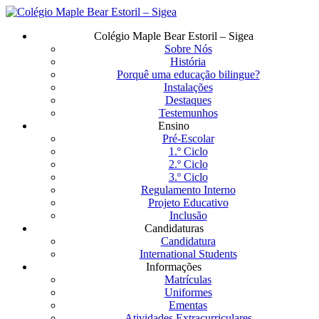
Saltar
para
Menu
Colégio Maple Bear Estoril – Sigea
o
Sobre Nós
conteúdo
História
principal
Porquê uma educação bilingue?
Instalações
Destaques
Testemunhos
Ensino
Pré-Escolar
1.º Ciclo
2.º Ciclo
3.º Ciclo
Regulamento Interno
Projeto Educativo
Inclusão
Candidaturas
Candidatura
International Students
Informações
Matrículas
Uniformes
Ementas
Atividades Extracurriculares