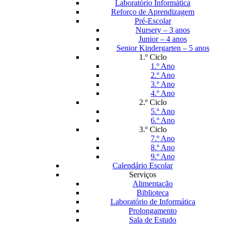
Laboratório Informática
Reforço de Aprendizagem
Pré-Escolar
Nursery – 3 anos
Junior – 4 anos
Senior Kindergarten – 5 anos
1.º Ciclo
1.º Ano
2.º Ano
3.º Ano
4.º Ano
2.º Ciclo
5.º Ano
6.º Ano
3.º Ciclo
7.º Ano
8.º Ano
9.º Ano
Calendário Escolar
Serviços
Alimentação
Biblioteca
Laboratório de Informática
Prolongamento
Sala de Estudo