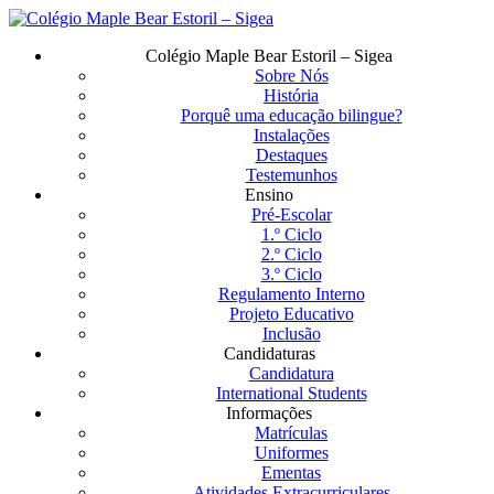
Saltar
para
Menu
Colégio Maple Bear Estoril – Sigea
o
Sobre Nós
conteúdo
História
principal
Porquê uma educação bilingue?
Instalações
Destaques
Testemunhos
Ensino
Pré-Escolar
1.º Ciclo
2.º Ciclo
3.º Ciclo
Regulamento Interno
Projeto Educativo
Inclusão
Candidaturas
Candidatura
International Students
Informações
Matrículas
Uniformes
Ementas
Atividades Extracurriculares