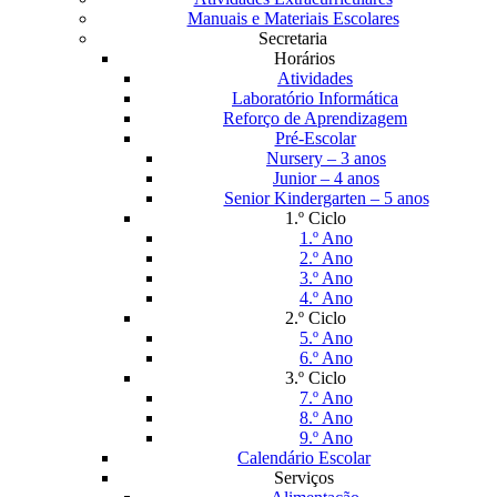
Manuais e Materiais Escolares
Secretaria
Horários
Atividades
Laboratório Informática
Reforço de Aprendizagem
Pré-Escolar
Nursery – 3 anos
Junior – 4 anos
Senior Kindergarten – 5 anos
1.º Ciclo
1.º Ano
2.º Ano
3.º Ano
4.º Ano
2.º Ciclo
5.º Ano
6.º Ano
3.º Ciclo
7.º Ano
8.º Ano
9.º Ano
Calendário Escolar
Serviços