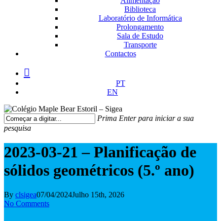
Alimentação
Biblioteca
Laboratório de Informática
Prolongamento
Sala de Estudo
Transporte
Contactos
facebook
instagram
medium
PT
EN
Prima Enter para iniciar a sua
pesquisa
Fechar
Pesquisa
2023-03-21 – Planificação de
sólidos geométricos (5.º ano)
By
clsigea
07/04/2024
Julho 15th, 2026
No Comments