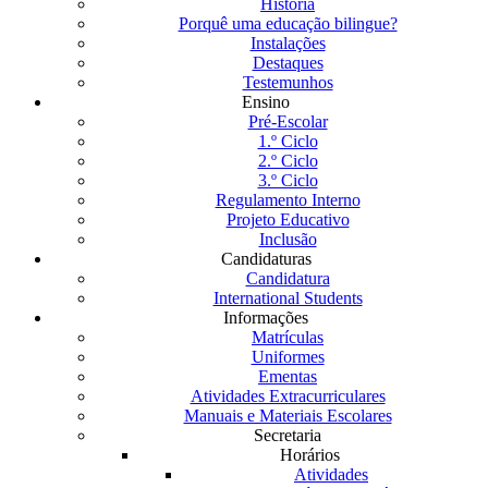
História
Porquê uma educação bilingue?
Instalações
Destaques
Testemunhos
Ensino
Pré-Escolar
1.º Ciclo
2.º Ciclo
3.º Ciclo
Regulamento Interno
Projeto Educativo
Inclusão
Candidaturas
Candidatura
International Students
Informações
Matrículas
Uniformes
Ementas
Atividades Extracurriculares
Manuais e Materiais Escolares
Secretaria
Horários
Atividades