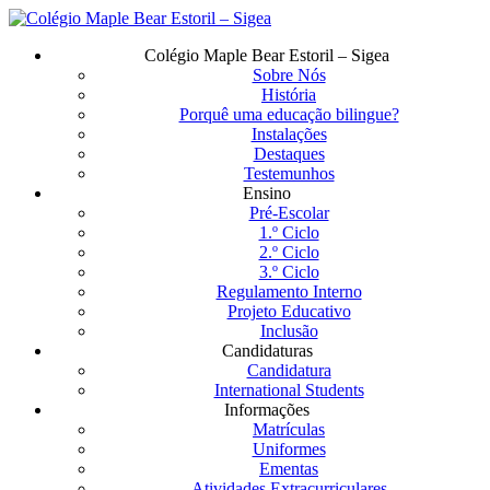
Saltar
para
Menu
Colégio Maple Bear Estoril – Sigea
o
Sobre Nós
conteúdo
História
principal
Porquê uma educação bilingue?
Instalações
Destaques
Testemunhos
Ensino
Pré-Escolar
1.º Ciclo
2.º Ciclo
3.º Ciclo
Regulamento Interno
Projeto Educativo
Inclusão
Candidaturas
Candidatura
International Students
Informações
Matrículas
Uniformes
Ementas
Atividades Extracurriculares