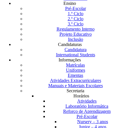
Ensino
Pré-Escolar
1.º Ciclo
2.º Ciclo
3.º Ciclo
Regulamento Interno
Projeto Educativo
Inclusão
Candidaturas
Candidatura
International Students
Informações
Matrículas
Uniformes
Ementas
Atividades Extracurriculares
Manuais e Materiais Escolares
Secretaria
Horários
Atividades
Laboratório Informática
Reforço de Aprendizagem
Pré-Escolar
Nursery – 3 anos
Junior – 4 anos