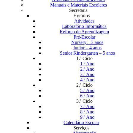
Manuais e Materiais Escolares
Secretaria
Horários
Atividades
Laboratório Informática
Reforço de Aprendizagem
Pré-Escolar
Nursery – 3 anos
Junior – 4 anos
Senior Kindergarten – 5 anos
1.º Ciclo
1.º Ano
2.º Ano
3.º Ano
4.º Ano
2.º Ciclo
5.º Ano
6.º Ano
3.º Ciclo
7.º Ano
8.º Ano
9.º Ano
Calendário Escolar
Serviços