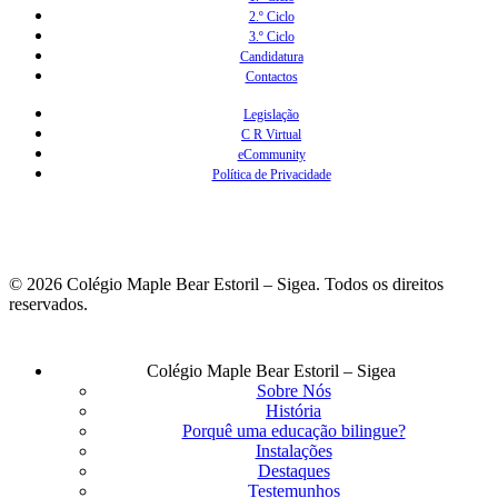
2.º Ciclo
3.º Ciclo
Candidatura
Contactos
Legislação
C R Virtual
eCommunity
Política de Privacidade
© 2026 Colégio Maple Bear Estoril – Sigea. Todos os direitos
reservados.
Fechar
Colégio Maple Bear Estoril – Sigea
Menu
Sobre Nós
História
Porquê uma educação bilingue?
Instalações
Destaques
Testemunhos