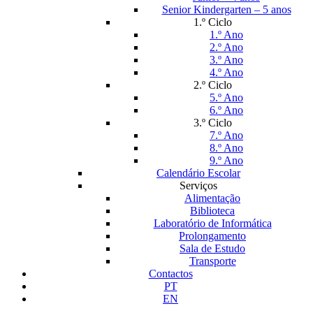
Senior Kindergarten – 5 anos
1.º Ciclo
1.º Ano
2.º Ano
3.º Ano
4.º Ano
2.º Ciclo
5.º Ano
6.º Ano
3.º Ciclo
7.º Ano
8.º Ano
9.º Ano
Calendário Escolar
Serviços
Alimentação
Biblioteca
Laboratório de Informática
Prolongamento
Sala de Estudo
Transporte
Contactos
PT
EN