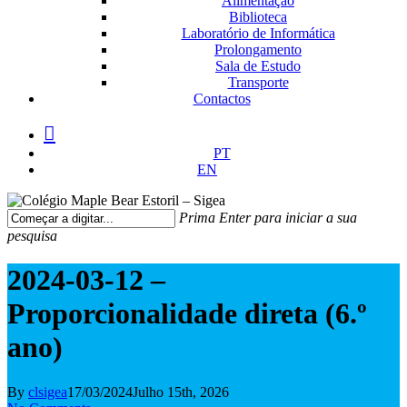
Alimentação
Biblioteca
Laboratório de Informática
Prolongamento
Sala de Estudo
Transporte
Contactos
facebook
instagram
medium
PT
EN
Prima Enter para iniciar a sua
pesquisa
Fechar
Pesquisa
2024-03-12 –
Proporcionalidade direta (6.º
ano)
By
clsigea
17/03/2024
Julho 15th, 2026