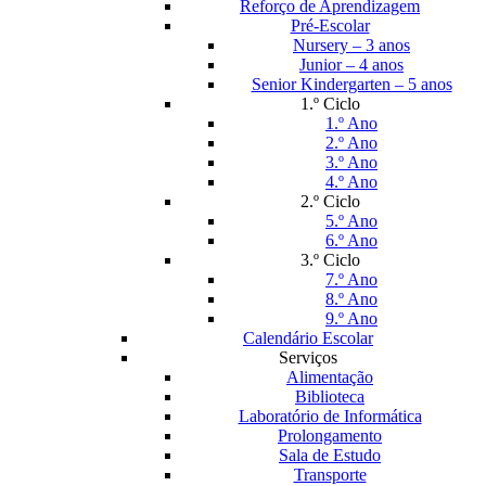
Reforço de Aprendizagem
Pré-Escolar
Nursery – 3 anos
Junior – 4 anos
Senior Kindergarten – 5 anos
1.º Ciclo
1.º Ano
2.º Ano
3.º Ano
4.º Ano
2.º Ciclo
5.º Ano
6.º Ano
3.º Ciclo
7.º Ano
8.º Ano
9.º Ano
Calendário Escolar
Serviços
Alimentação
Biblioteca
Laboratório de Informática
Prolongamento
Sala de Estudo
Transporte