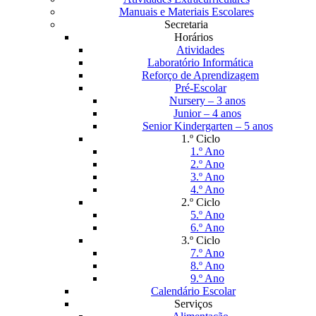
Manuais e Materiais Escolares
Secretaria
Horários
Atividades
Laboratório Informática
Reforço de Aprendizagem
Pré-Escolar
Nursery – 3 anos
Junior – 4 anos
Senior Kindergarten – 5 anos
1.º Ciclo
1.º Ano
2.º Ano
3.º Ano
4.º Ano
2.º Ciclo
5.º Ano
6.º Ano
3.º Ciclo
7.º Ano
8.º Ano
9.º Ano
Calendário Escolar
Serviços