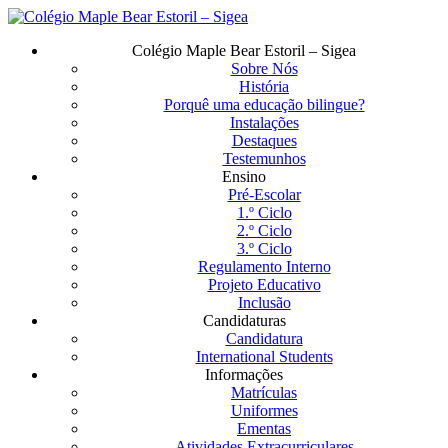
Saltar
para
Menu
Colégio Maple Bear Estoril – Sigea
o
Sobre Nós
conteúdo
História
principal
Porquê uma educação bilingue?
Instalações
Destaques
Testemunhos
Ensino
Pré-Escolar
1.º Ciclo
2.º Ciclo
3.º Ciclo
Regulamento Interno
Projeto Educativo
Inclusão
Candidaturas
Candidatura
International Students
Informações
Matrículas
Uniformes
Ementas
Atividades Extracurriculares