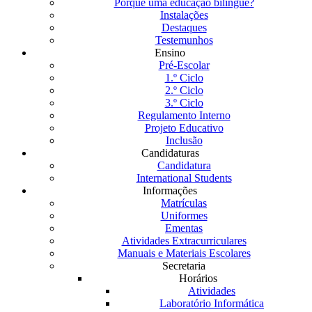
Porquê uma educação bilingue?
Instalações
Destaques
Testemunhos
Ensino
Pré-Escolar
1.º Ciclo
2.º Ciclo
3.º Ciclo
Regulamento Interno
Projeto Educativo
Inclusão
Candidaturas
Candidatura
International Students
Informações
Matrículas
Uniformes
Ementas
Atividades Extracurriculares
Manuais e Materiais Escolares
Secretaria
Horários
Atividades
Laboratório Informática