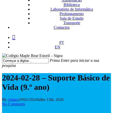
Alimentação
Biblioteca
Laboratório de Informática
Prolongamento
Sala de Estudo
Transporte
Contactos
facebook
instagram
medium
PT
EN
Prima Enter para iniciar a sua
pesquisa
Fechar
Pesquisa
2024-02-28 – Suporte Básico de
Vida (9.º ano)
By
clsigea
29/02/2024
Julho 15th, 2026
No Comments