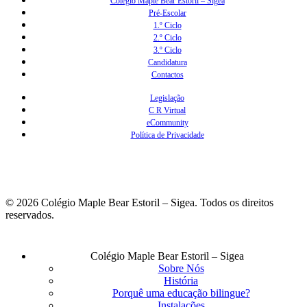
Colégio Maple Bear Estoril – Sigea
Pré-Escolar
1.º Ciclo
2.º Ciclo
3.º Ciclo
Candidatura
Contactos
Legislação
C R Virtual
eCommunity
Política de Privacidade
© 2026 Colégio Maple Bear Estoril – Sigea. Todos os direitos
reservados.
Fechar
Colégio Maple Bear Estoril – Sigea
Menu
Sobre Nós
História
Porquê uma educação bilingue?
Instalações