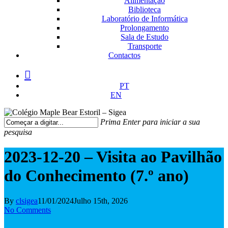
Alimentação
Biblioteca
Laboratório de Informática
Prolongamento
Sala de Estudo
Transporte
Contactos
facebook
instagram
medium
PT
EN
Prima Enter para iniciar a sua
pesquisa
Fechar
Pesquisa
2023-12-20 – Visita ao Pavilhão
do Conhecimento (7.º ano)
By
clsigea
11/01/2024
Julho 15th, 2026
No Comments