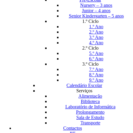
Nursery – 3 anos
Junior – 4 anos
Senior Kindergarten – 5 anos
1.º Ciclo
1.º Ano
2.º Ano
3.º Ano
4.º Ano
2.º Ciclo
5.º Ano
6.º Ano
3.º Ciclo
7.º Ano
8.º Ano
9.º Ano
Calendário Escolar
Serviços
Alimentação
Biblioteca
Laboratório de Informática
Prolongamento
Sala de Estudo
Transporte
Contactos