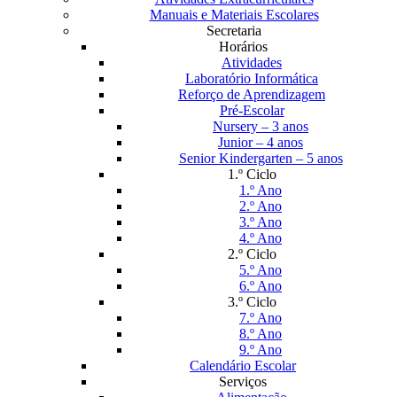
Manuais e Materiais Escolares
Secretaria
Horários
Atividades
Laboratório Informática
Reforço de Aprendizagem
Pré-Escolar
Nursery – 3 anos
Junior – 4 anos
Senior Kindergarten – 5 anos
1.º Ciclo
1.º Ano
2.º Ano
3.º Ano
4.º Ano
2.º Ciclo
5.º Ano
6.º Ano
3.º Ciclo
7.º Ano
8.º Ano
9.º Ano
Calendário Escolar
Serviços