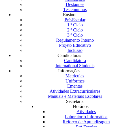
Destaques
Testemunhos
Ensino
Pré-Escolar
1.º Ciclo
2.º Ciclo
3.º Ciclo
Regulamento Interno
Projeto Educativo
Inclusão
Candidaturas
Candidatura
International Students
Informações
Matrículas
Uniformes
Ementas
Atividades Extracurriculares
Manuais e Materiais Escolares
Secretaria
Horários
Atividades
Laboratório Informática
Reforço de Aprendizagem
Pré-Escolar