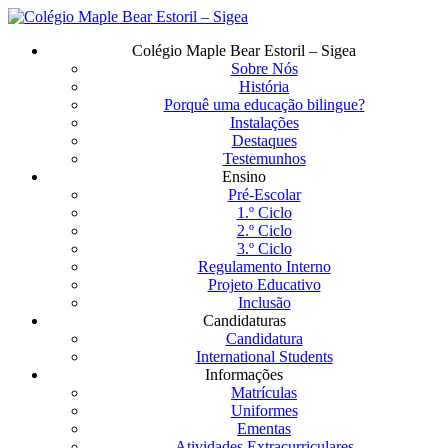
Saltar
para
Menu
Colégio Maple Bear Estoril – Sigea
o
Sobre Nós
conteúdo
História
principal
Porquê uma educação bilingue?
Instalações
Destaques
Testemunhos
Ensino
Pré-Escolar
1.º Ciclo
2.º Ciclo
3.º Ciclo
Regulamento Interno
Projeto Educativo
Inclusão
Candidaturas
Candidatura
International Students
Informações
Matrículas
Uniformes
Ementas
Atividades Extracurriculares