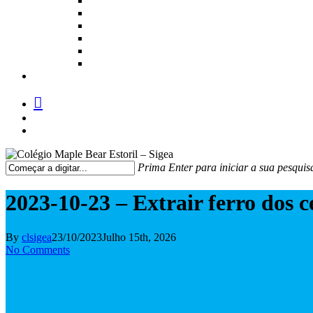
facebook
instagram
medium
Prima Enter para iniciar a sua pesquis
Fechar
Pesquisa
2023-10-23 – Extrair ferro dos ce
By
clsigea
23/10/2023
Julho 15th, 2026
No Comments