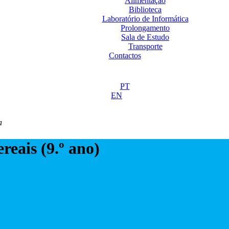
Alimentação
Biblioteca
Laboratório de Informática
Prolongamento
Sala de Estudo
Transporte
Contactos
PT
EN
a
reais (9.º ano)