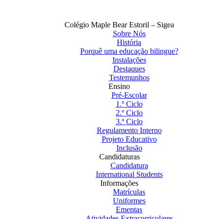
Colégio Maple Bear Estoril – Sigea
Sobre Nós
História
Porquê uma educação bilingue?
Instalações
Destaques
Testemunhos
Ensino
Pré-Escolar
1.º Ciclo
2.º Ciclo
3.º Ciclo
Regulamento Interno
Projeto Educativo
Inclusão
Candidaturas
Candidatura
International Students
Informações
Matrículas
Uniformes
Ementas
Atividades Extracurriculares