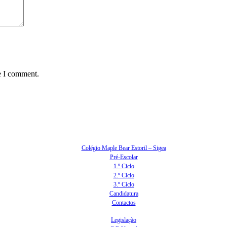
e I comment.
Colégio Maple Bear Estoril – Sigea
Pré-Escolar
1.º Ciclo
2.º Ciclo
3.º Ciclo
Candidatura
Contactos
Legislação