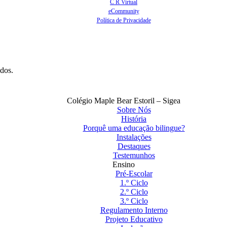
C R Virtual
eCommunity
Política de Privacidade
ados.
Colégio Maple Bear Estoril – Sigea
Sobre Nós
História
Porquê uma educação bilingue?
Instalações
Destaques
Testemunhos
Ensino
Pré-Escolar
1.º Ciclo
2.º Ciclo
3.º Ciclo
Regulamento Interno
Projeto Educativo