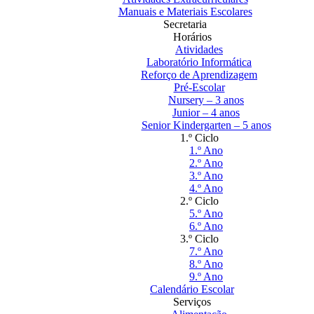
Manuais e Materiais Escolares
Secretaria
Horários
Atividades
Laboratório Informática
Reforço de Aprendizagem
Pré-Escolar
Nursery – 3 anos
Junior – 4 anos
Senior Kindergarten – 5 anos
1.º Ciclo
1.º Ano
2.º Ano
3.º Ano
4.º Ano
2.º Ciclo
5.º Ano
6.º Ano
3.º Ciclo
7.º Ano
8.º Ano
9.º Ano
Calendário Escolar
Serviços