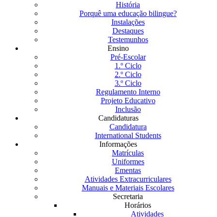
História
Porquê uma educação bilingue?
Instalações
Destaques
Testemunhos
Ensino
Pré-Escolar
1.º Ciclo
2.º Ciclo
3.º Ciclo
Regulamento Interno
Projeto Educativo
Inclusão
Candidaturas
Candidatura
International Students
Informações
Matrículas
Uniformes
Ementas
Atividades Extracurriculares
Manuais e Materiais Escolares
Secretaria
Horários
Atividades