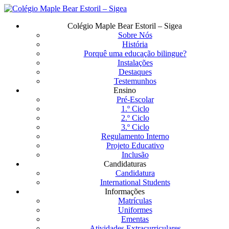
Saltar
para
Menu
Colégio Maple Bear Estoril – Sigea
o
Sobre Nós
conteúdo
História
principal
Porquê uma educação bilingue?
Instalações
Destaques
Testemunhos
Ensino
Pré-Escolar
1.º Ciclo
2.º Ciclo
3.º Ciclo
Regulamento Interno
Projeto Educativo
Inclusão
Candidaturas
Candidatura
International Students
Informações
Matrículas
Uniformes
Ementas
Atividades Extracurriculares