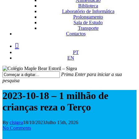
Alimentação
Biblioteca
Laboratório de Informática
Prolongamento
Sala de Estudo
Transporte
Contactos
facebook
instagram
medium
PT
EN
Prima Enter para iniciar a sua
pesquisa
Fechar
Pesquisa
2023-10-18 – 1 milhão de
crianças reza o Terço
By
clsigea
18/10/2023
Julho 15th, 2026
No Comments