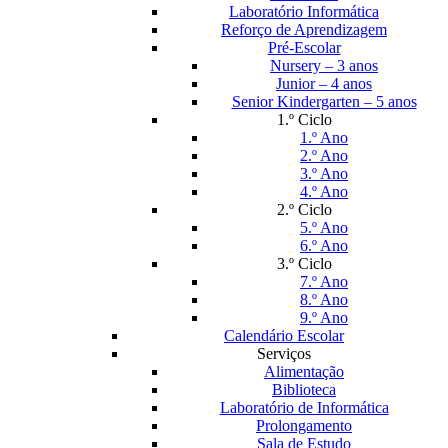
Laboratório Informática
Reforço de Aprendizagem
Pré-Escolar
Nursery – 3 anos
Junior – 4 anos
Senior Kindergarten – 5 anos
1.º Ciclo
1.º Ano
2.º Ano
3.º Ano
4.º Ano
2.º Ciclo
5.º Ano
6.º Ano
3.º Ciclo
7.º Ano
8.º Ano
9.º Ano
Calendário Escolar
Serviços
Alimentação
Biblioteca
Laboratório de Informática
Prolongamento
Sala de Estudo