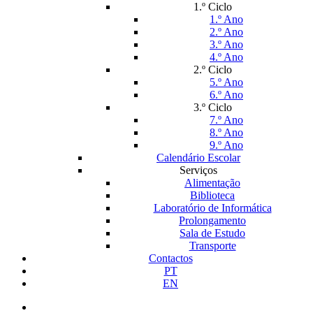
1.º Ciclo
1.º Ano
2.º Ano
3.º Ano
4.º Ano
2.º Ciclo
5.º Ano
6.º Ano
3.º Ciclo
7.º Ano
8.º Ano
9.º Ano
Calendário Escolar
Serviços
Alimentação
Biblioteca
Laboratório de Informática
Prolongamento
Sala de Estudo
Transporte
Contactos
PT
EN
facebook