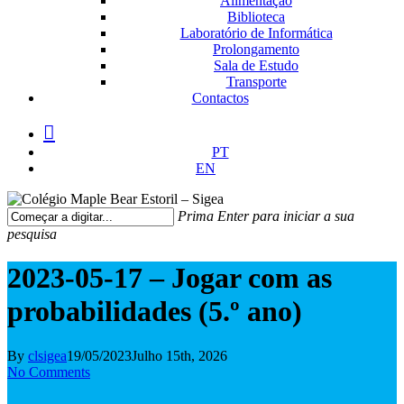
Alimentação
Biblioteca
Laboratório de Informática
Prolongamento
Sala de Estudo
Transporte
Contactos
facebook
instagram
medium
PT
EN
Prima Enter para iniciar a sua
pesquisa
Fechar
Pesquisa
2023-05-17 – Jogar com as
probabilidades (5.º ano)
By
clsigea
19/05/2023
Julho 15th, 2026
No Comments