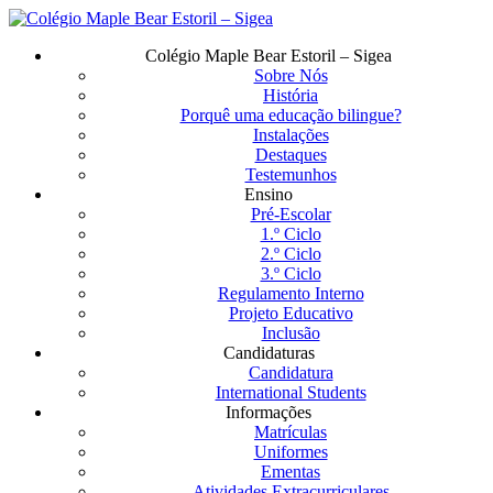
Saltar
para
Menu
Colégio Maple Bear Estoril – Sigea
o
Sobre Nós
conteúdo
História
principal
Porquê uma educação bilingue?
Instalações
Destaques
Testemunhos
Ensino
Pré-Escolar
1.º Ciclo
2.º Ciclo
3.º Ciclo
Regulamento Interno
Projeto Educativo
Inclusão
Candidaturas
Candidatura
International Students
Informações
Matrículas
Uniformes
Ementas
Atividades Extracurriculares