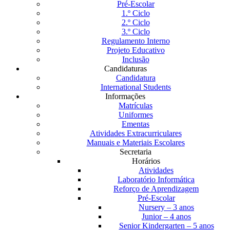
Pré-Escolar
1.º Ciclo
2.º Ciclo
3.º Ciclo
Regulamento Interno
Projeto Educativo
Inclusão
Candidaturas
Candidatura
International Students
Informações
Matrículas
Uniformes
Ementas
Atividades Extracurriculares
Manuais e Materiais Escolares
Secretaria
Horários
Atividades
Laboratório Informática
Reforço de Aprendizagem
Pré-Escolar
Nursery – 3 anos
Junior – 4 anos
Senior Kindergarten – 5 anos