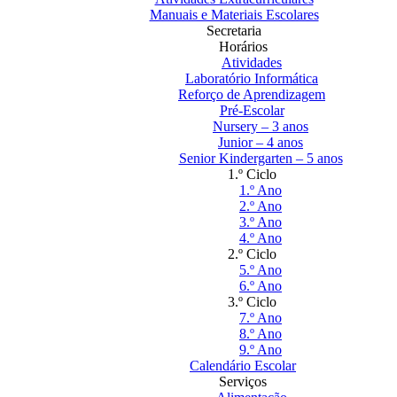
Manuais e Materiais Escolares
Secretaria
Horários
Atividades
Laboratório Informática
Reforço de Aprendizagem
Pré-Escolar
Nursery – 3 anos
Junior – 4 anos
Senior Kindergarten – 5 anos
1.º Ciclo
1.º Ano
2.º Ano
3.º Ano
4.º Ano
2.º Ciclo
5.º Ano
6.º Ano
3.º Ciclo
7.º Ano
8.º Ano
9.º Ano
Calendário Escolar
Serviços