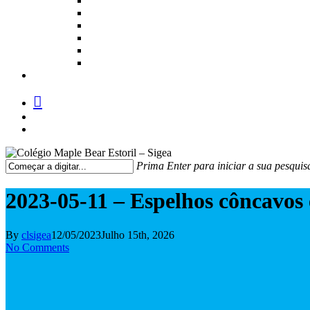
facebook
instagram
medium
Prima Enter para iniciar a sua pesquis
Fechar
Pesquisa
2023-05-11 – Espelhos côncavos 
By
clsigea
12/05/2023
Julho 15th, 2026
No Comments