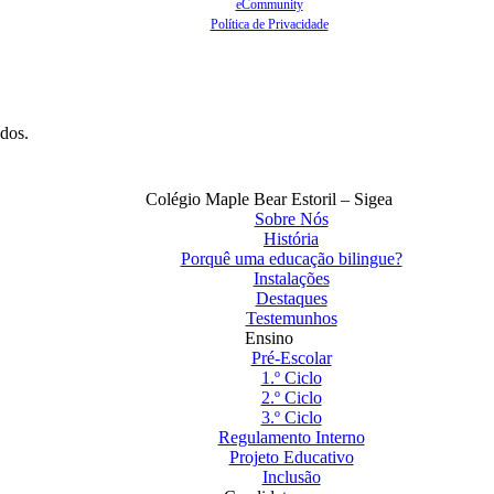
eCommunity
Política de Privacidade
ados.
Colégio Maple Bear Estoril – Sigea
Sobre Nós
História
Porquê uma educação bilingue?
Instalações
Destaques
Testemunhos
Ensino
Pré-Escolar
1.º Ciclo
2.º Ciclo
3.º Ciclo
Regulamento Interno
Projeto Educativo
Inclusão