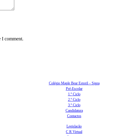
e I comment.
Colégio Maple Bear Estoril – Sigea
Pré-Escolar
1.º Ciclo
2.º Ciclo
3.º Ciclo
Candidatura
Contactos
Legislação
C R Virtual