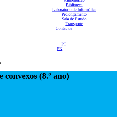
Alimentação
Biblioteca
Laboratório de Informática
Prolongamento
Sala de Estudo
Transporte
Contactos
PT
EN
a
e convexos (8.º ano)