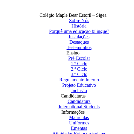
Colégio Maple Bear Estoril – Sigea
Sobre Nós
História
Porquê uma educação bilingue?
Instalações
Destaques
Testemunhos
Ensino
Pré-Escolar
1.º Ciclo
2.º Ciclo
3.º Ciclo
Regulamento Interno
Projeto Educativo
Inclusão
Candidaturas
Candidatura
International Students
Informações
Matrículas
Uniformes
Ementas
Atividades Extracurriculares