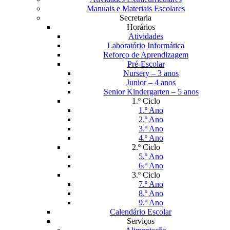
Manuais e Materiais Escolares
Secretaria
Horários
Atividades
Laboratório Informática
Reforço de Aprendizagem
Pré-Escolar
Nursery – 3 anos
Junior – 4 anos
Senior Kindergarten – 5 anos
1.º Ciclo
1.º Ano
2.º Ano
3.º Ano
4.º Ano
2.º Ciclo
5.º Ano
6.º Ano
3.º Ciclo
7.º Ano
8.º Ano
9.º Ano
Calendário Escolar
Serviços