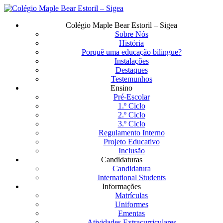
Saltar
para
Menu
Colégio Maple Bear Estoril – Sigea
o
Sobre Nós
conteúdo
História
principal
Porquê uma educação bilingue?
Instalações
Destaques
Testemunhos
Ensino
Pré-Escolar
1.º Ciclo
2.º Ciclo
3.º Ciclo
Regulamento Interno
Projeto Educativo
Inclusão
Candidaturas
Candidatura
International Students
Informações
Matrículas
Uniformes
Ementas
Atividades Extracurriculares