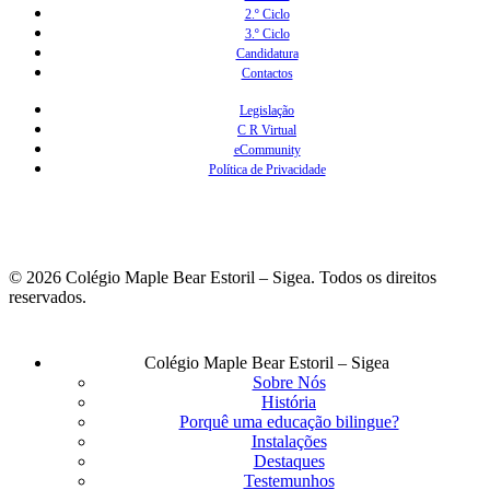
2.º Ciclo
3.º Ciclo
Candidatura
Contactos
Legislação
C R Virtual
eCommunity
Política de Privacidade
© 2026 Colégio Maple Bear Estoril – Sigea. Todos os direitos
reservados.
Fechar
Colégio Maple Bear Estoril – Sigea
Menu
Sobre Nós
História
Porquê uma educação bilingue?
Instalações
Destaques
Testemunhos