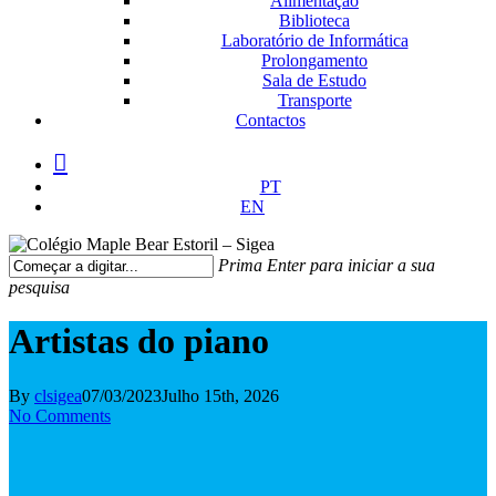
Alimentação
Biblioteca
Laboratório de Informática
Prolongamento
Sala de Estudo
Transporte
Contactos
facebook
instagram
medium
PT
EN
Prima Enter para iniciar a sua
pesquisa
Fechar
Pesquisa
Artistas do piano
By
clsigea
07/03/2023
Julho 15th, 2026
No Comments