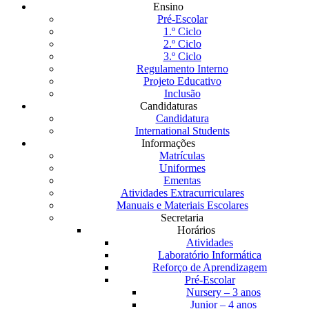
Ensino
Pré-Escolar
1.º Ciclo
2.º Ciclo
3.º Ciclo
Regulamento Interno
Projeto Educativo
Inclusão
Candidaturas
Candidatura
International Students
Informações
Matrículas
Uniformes
Ementas
Atividades Extracurriculares
Manuais e Materiais Escolares
Secretaria
Horários
Atividades
Laboratório Informática
Reforço de Aprendizagem
Pré-Escolar
Nursery – 3 anos
Junior – 4 anos