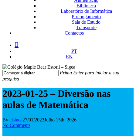
Alimentação
Biblioteca
Laboratório de Informática
Prolongamento
Sala de Estudo
Transporte
Contactos
facebook
instagram
medium
PT
EN
Prima Enter para iniciar a sua
pesquisa
Fechar
Pesquisa
2023-01-25 – Diversão nas
aulas de Matemática
By
clsigea
27/01/2023
Julho 15th, 2026
No Comments