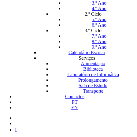
3.º Ano
4.º Ano
2.º Ciclo
5.º Ano
6.º Ano
3.º Ciclo
7.º Ano
8.º Ano
9.º Ano
Calendário Escolar
Serviços
Alimentação
Biblioteca
Laboratório de Informática
Prolongamento
Sala de Estudo
Transporte
Contactos
PT
EN
facebook
instagram
medium