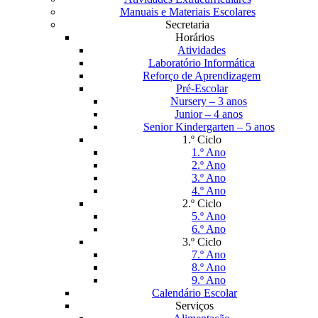
Manuais e Materiais Escolares
Secretaria
Horários
Atividades
Laboratório Informática
Reforço de Aprendizagem
Pré-Escolar
Nursery – 3 anos
Junior – 4 anos
Senior Kindergarten – 5 anos
1.º Ciclo
1.º Ano
2.º Ano
3.º Ano
4.º Ano
2.º Ciclo
5.º Ano
6.º Ano
3.º Ciclo
7.º Ano
8.º Ano
9.º Ano
Calendário Escolar
Serviços