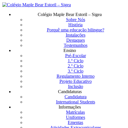
Saltar
para
Menu
Colégio Maple Bear Estoril – Sigea
o
Sobre Nós
conteúdo
História
principal
Porquê uma educação bilingue?
Instalações
Destaques
Testemunhos
Ensino
Pré-Escolar
1.º Ciclo
2.º Ciclo
3.º Ciclo
Regulamento Interno
Projeto Educativo
Inclusão
Candidaturas
Candidatura
International Students
Informações
Matrículas
Uniformes
Ementas
Atividades Extracurriculares