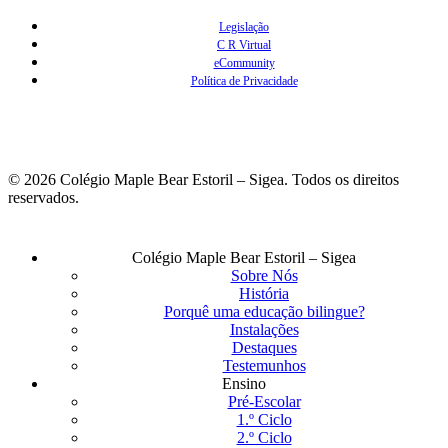
Legislação
C R Virtual
eCommunity
Política de Privacidade
© 2026 Colégio Maple Bear Estoril – Sigea. Todos os direitos
reservados.
Fechar
Colégio Maple Bear Estoril – Sigea
Menu
Sobre Nós
História
Porquê uma educação bilingue?
Instalações
Destaques
Testemunhos
Ensino
Pré-Escolar
1.º Ciclo
2.º Ciclo