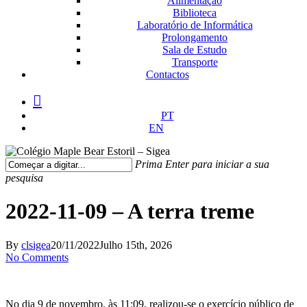
Alimentação
Biblioteca
Laboratório de Informática
Prolongamento
Sala de Estudo
Transporte
Contactos
facebook
instagram
medium
PT
EN
Prima Enter para iniciar a sua
pesquisa
Fechar
Pesquisa
2022-11-09 – A terra treme
By
clsigea
20/11/2022
Julho 15th, 2026
No Comments
No dia 9 de novembro, às 11:09, realizou-se o exercício público de