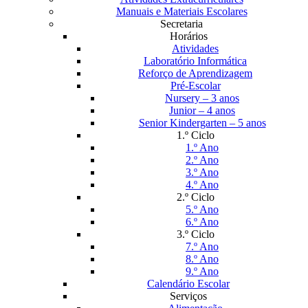
Manuais e Materiais Escolares
Secretaria
Horários
Atividades
Laboratório Informática
Reforço de Aprendizagem
Pré-Escolar
Nursery – 3 anos
Junior – 4 anos
Senior Kindergarten – 5 anos
1.º Ciclo
1.º Ano
2.º Ano
3.º Ano
4.º Ano
2.º Ciclo
5.º Ano
6.º Ano
3.º Ciclo
7.º Ano
8.º Ano
9.º Ano
Calendário Escolar
Serviços