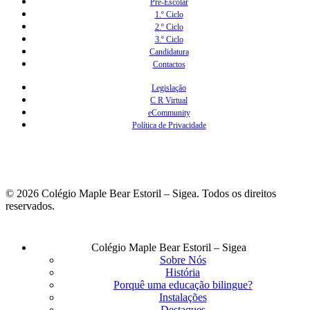
Pré-Escolar
1.º Ciclo
2.º Ciclo
3.º Ciclo
Candidatura
Contactos
Legislação
C R Virtual
eCommunity
Política de Privacidade
© 2026 Colégio Maple Bear Estoril – Sigea. Todos os direitos
reservados.
Fechar
Colégio Maple Bear Estoril – Sigea
Menu
Sobre Nós
História
Porquê uma educação bilingue?
Instalações
Destaques