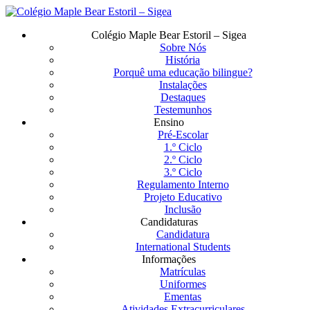
Saltar
para
Menu
Colégio Maple Bear Estoril – Sigea
o
Sobre Nós
conteúdo
História
principal
Porquê uma educação bilingue?
Instalações
Destaques
Testemunhos
Ensino
Pré-Escolar
1.º Ciclo
2.º Ciclo
3.º Ciclo
Regulamento Interno
Projeto Educativo
Inclusão
Candidaturas
Candidatura
International Students
Informações
Matrículas
Uniformes
Ementas
Atividades Extracurriculares