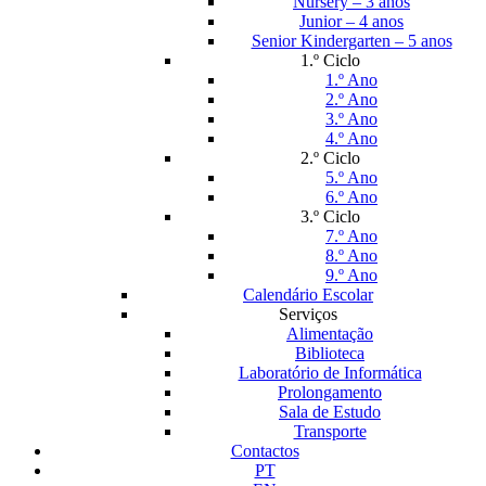
Nursery – 3 anos
Junior – 4 anos
Senior Kindergarten – 5 anos
1.º Ciclo
1.º Ano
2.º Ano
3.º Ano
4.º Ano
2.º Ciclo
5.º Ano
6.º Ano
3.º Ciclo
7.º Ano
8.º Ano
9.º Ano
Calendário Escolar
Serviços
Alimentação
Biblioteca
Laboratório de Informática
Prolongamento
Sala de Estudo
Transporte
Contactos
PT