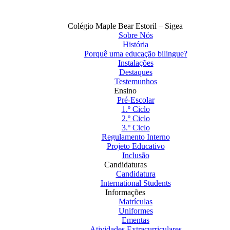
Colégio Maple Bear Estoril – Sigea
Sobre Nós
História
Porquê uma educação bilingue?
Instalações
Destaques
Testemunhos
Ensino
Pré-Escolar
1.º Ciclo
2.º Ciclo
3.º Ciclo
Regulamento Interno
Projeto Educativo
Inclusão
Candidaturas
Candidatura
International Students
Informações
Matrículas
Uniformes
Ementas
Atividades Extracurriculares