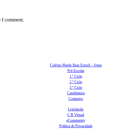
e I comment.
Colégio Maple Bear Estoril – Sigea
Pré-Escolar
1.º Ciclo
2.º Ciclo
3.º Ciclo
Candidatura
Contactos
Legislação
C R Virtual
eCommunity
Política de Privacidade