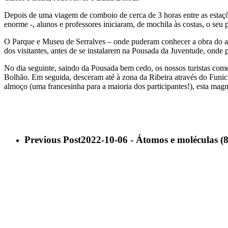
Depois de uma viagem de comboio de cerca de 3 horas entre as estaçõ
enorme -, alunos e professores iniciaram, de mochila às costas, o seu p
O Parque e Museu de Serralves – onde puderam conhecer a obra do ar
dos visitantes, antes de se instalarem na Pousada da Juventude, onde 
No dia seguinte, saindo da Pousada bem cedo, os nossos turistas com
Bolhão. Em seguida, desceram até à zona da Ribeira através do Funicu
almoço (uma francesinha para a maioria dos participantes!), esta mag
Previous Post
2022-10-06 - Átomos e moléculas (8