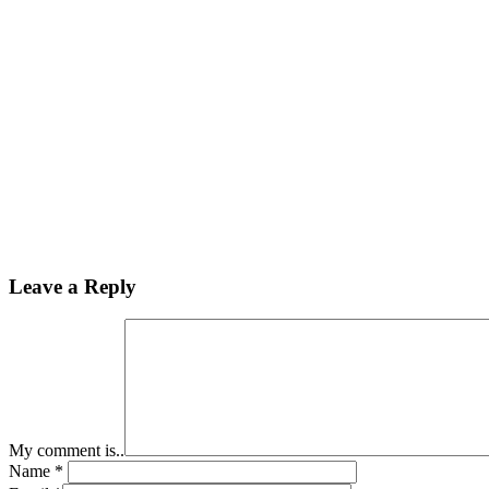
Leave a Reply
My comment is..
Name
*