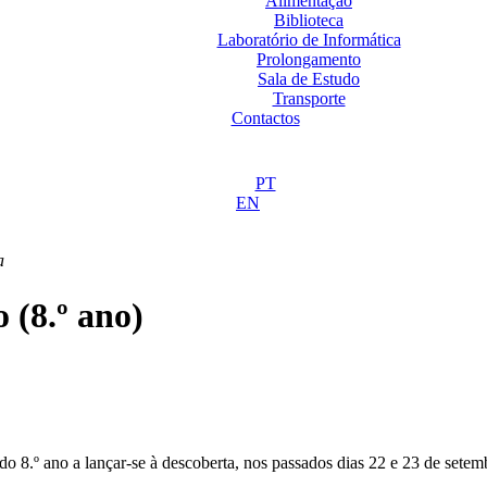
Alimentação
Biblioteca
Laboratório de Informática
Prolongamento
Sala de Estudo
Transporte
Contactos
PT
EN
a
 (8.º ano)
 do 8.º ano a lançar-se à descoberta, nos passados dias 22 e 23 de set