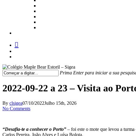
facebook
instagram
medium
Prima Enter para iniciar a sua pesquis
Fechar
Pesquisa
2022-09-22 a 23 – Visita ao Porto
By
clsigea
07/10/2022
Julho 15th, 2026
No Comments
“Desafia-te a conhecer o Porto”
– foi este o mote que levou a turma
Carlos Pereira, João Alves e Luísa Bolota.