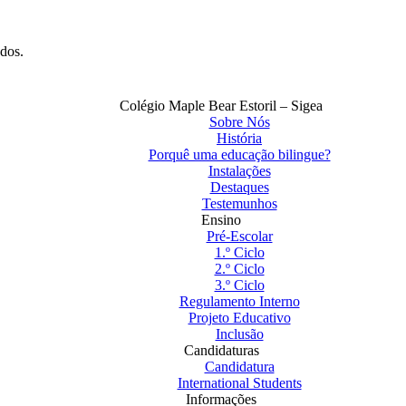
ados.
Colégio Maple Bear Estoril – Sigea
Sobre Nós
História
Porquê uma educação bilingue?
Instalações
Destaques
Testemunhos
Ensino
Pré-Escolar
1.º Ciclo
2.º Ciclo
3.º Ciclo
Regulamento Interno
Projeto Educativo
Inclusão
Candidaturas
Candidatura
International Students
Informações