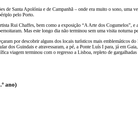
es de Santa Apolónia e de Campanhã – onde era muito o sono, uma vez qu
ériplo pelo Porto.
tista Rui Chaffes, bem como a exposição “A Arte dos Cogumelos”, e ap
pernoitaram. Mas este longo dia não terminou sem uma visita noturna pe
eçaram por descobrir alguns dos locais turísticos mais emblemáticos d
lar dos Guindais e atravessaram, a pé, a Ponte Luís I para, já em Gaia
nífica viagem terminou com o regresso a Lisboa, repleto de gargalhadas 
.º ano)