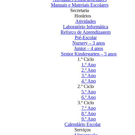
Manuais e Materiais Escolares
Secretaria
Horários
Atividades
Laboratório Informática
Reforço de Aprendizagem
Pré-Escolar
Nursery – 3 anos
Junior – 4 anos
Senior Kindergarten – 5 anos
1.º Ciclo
1.º Ano
2.º Ano
3.º Ano
4.º Ano
2.º Ciclo
5.º Ano
6.º Ano
3.º Ciclo
7.º Ano
8.º Ano
9.º Ano
Calendário Escolar
Serviços