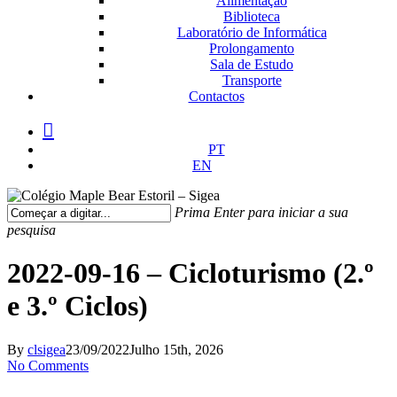
Alimentação
Biblioteca
Laboratório de Informática
Prolongamento
Sala de Estudo
Transporte
Contactos
facebook
instagram
medium
PT
EN
Prima Enter para iniciar a sua
pesquisa
Fechar
Pesquisa
2022-09-16 – Cicloturismo (2.º
e 3.º Ciclos)
By
clsigea
23/09/2022
Julho 15th, 2026
No Comments