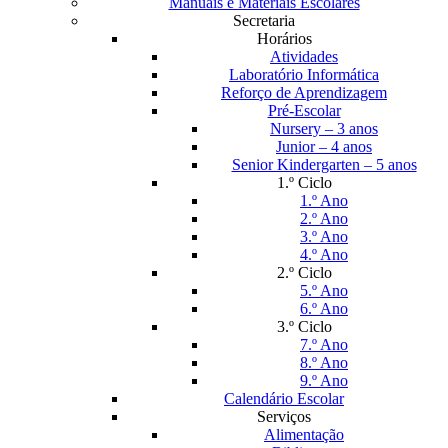
Manuais e Materiais Escolares
Secretaria
Horários
Atividades
Laboratório Informática
Reforço de Aprendizagem
Pré-Escolar
Nursery – 3 anos
Junior – 4 anos
Senior Kindergarten – 5 anos
1.º Ciclo
1.º Ano
2.º Ano
3.º Ano
4.º Ano
2.º Ciclo
5.º Ano
6.º Ano
3.º Ciclo
7.º Ano
8.º Ano
9.º Ano
Calendário Escolar
Serviços
Alimentação