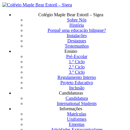
Saltar
para
Menu
Colégio Maple Bear Estoril – Sigea
o
Sobre Nós
conteúdo
História
principal
Porquê uma educação bilingue?
Instalações
Destaques
Testemunhos
Ensino
Pré-Escolar
1.º Ciclo
2.º Ciclo
3.º Ciclo
Regulamento Interno
Projeto Educativo
Inclusão
Candidaturas
Candidatura
International Students
Informações
Matrículas
Uniformes
Ementas
Atividades Extracurriculares