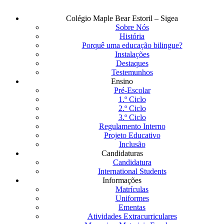
Fechar
Colégio Maple Bear Estoril – Sigea
Menu
Sobre Nós
História
Porquê uma educação bilingue?
Instalações
Destaques
Testemunhos
Ensino
Pré-Escolar
1.º Ciclo
2.º Ciclo
3.º Ciclo
Regulamento Interno
Projeto Educativo
Inclusão
Candidaturas
Candidatura
International Students
Informações
Matrículas
Uniformes
Ementas
Atividades Extracurriculares