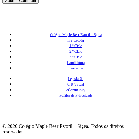
Colégio Maple Bear Estoril – Sigea
Pré-Escolar
1.º Ciclo
2.º Ciclo
3.º Ciclo
Candidatura
Contactos
Legislação
C R Virtual
eCommunity
Política de Privacidade
© 2026 Colégio Maple Bear Estoril – Sigea. Todos os direitos
reservados.