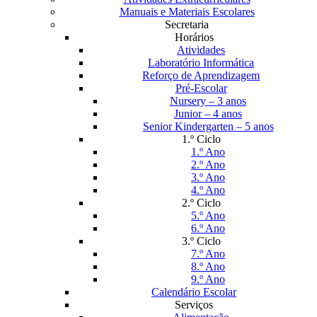
Manuais e Materiais Escolares
Secretaria
Horários
Atividades
Laboratório Informática
Reforço de Aprendizagem
Pré-Escolar
Nursery – 3 anos
Junior – 4 anos
Senior Kindergarten – 5 anos
1.º Ciclo
1.º Ano
2.º Ano
3.º Ano
4.º Ano
2.º Ciclo
5.º Ano
6.º Ano
3.º Ciclo
7.º Ano
8.º Ano
9.º Ano
Calendário Escolar
Serviços