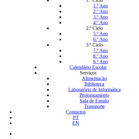
1.º Ciclo
1.º Ano
2.º Ano
3.º Ano
4.º Ano
2.º Ciclo
5.º Ano
6.º Ano
3.º Ciclo
7.º Ano
8.º Ano
9.º Ano
Calendário Escolar
Serviços
Alimentação
Biblioteca
Laboratório de Informática
Prolongamento
Sala de Estudo
Transporte
Contactos
PT
EN
facebook
instagram