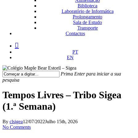
Alimentação
Biblioteca
Laboratório de Informática
Prolongamento
Sala de Estudo
Transporte
Contactos
facebook
instagram
medium
PT
EN
Prima Enter para iniciar a sua
pesquisa
Fechar
Pesquisa
Tempos Livres – Tribo Sigea
(1.ª Semana)
By
clsigea
12/07/2022
Julho 15th, 2026
No Comments