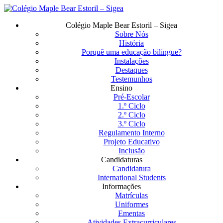
Saltar
para
Menu
Colégio Maple Bear Estoril – Sigea
o
Sobre Nós
conteúdo
História
principal
Porquê uma educação bilingue?
Instalações
Destaques
Testemunhos
Ensino
Pré-Escolar
1.º Ciclo
2.º Ciclo
3.º Ciclo
Regulamento Interno
Projeto Educativo
Inclusão
Candidaturas
Candidatura
International Students
Informações
Matrículas
Uniformes
Ementas
Atividades Extracurriculares