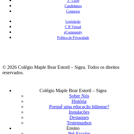
3.º Ciclo
Candidatura
Contactos
Legislação
C R Virtual
eCommunity
Política de Privacidade
© 2026 Colégio Maple Bear Estoril – Sigea. Todos os direitos
reservados.
Fechar
Colégio Maple Bear Estoril – Sigea
Menu
Sobre Nós
História
Porquê uma educação bilingue?
Instalações
Destaques
Testemunhos
Ensino
Pré-Escolar