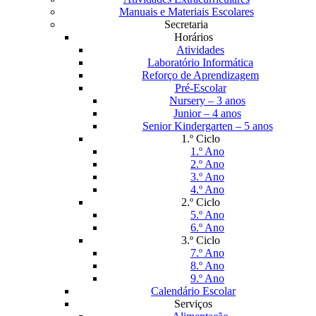
Manuais e Materiais Escolares
Secretaria
Horários
Atividades
Laboratório Informática
Reforço de Aprendizagem
Pré-Escolar
Nursery – 3 anos
Junior – 4 anos
Senior Kindergarten – 5 anos
1.º Ciclo
1.º Ano
2.º Ano
3.º Ano
4.º Ano
2.º Ciclo
5.º Ano
6.º Ano
3.º Ciclo
7.º Ano
8.º Ano
9.º Ano
Calendário Escolar
Serviços