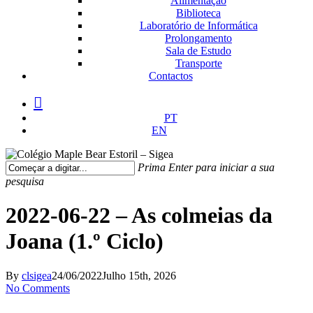
Alimentação
Biblioteca
Laboratório de Informática
Prolongamento
Sala de Estudo
Transporte
Contactos
facebook
instagram
medium
PT
EN
Prima Enter para iniciar a sua
pesquisa
Fechar
Pesquisa
2022-06-22 – As colmeias da
Joana (1.º Ciclo)
By
clsigea
24/06/2022
Julho 15th, 2026
No Comments