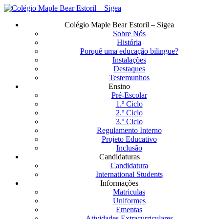
Saltar
para
Menu
Colégio Maple Bear Estoril – Sigea
o
Sobre Nós
conteúdo
História
principal
Porquê uma educação bilingue?
Instalações
Destaques
Testemunhos
Ensino
Pré-Escolar
1.º Ciclo
2.º Ciclo
3.º Ciclo
Regulamento Interno
Projeto Educativo
Inclusão
Candidaturas
Candidatura
International Students
Informações
Matrículas
Uniformes
Ementas
Atividades Extracurriculares