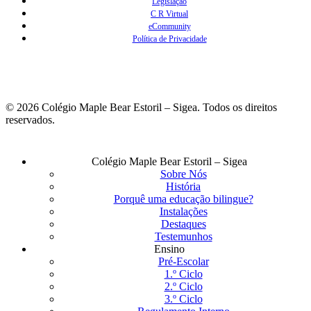
Legislação
C R Virtual
eCommunity
Política de Privacidade
© 2026 Colégio Maple Bear Estoril – Sigea. Todos os direitos
reservados.
Fechar
Colégio Maple Bear Estoril – Sigea
Menu
Sobre Nós
História
Porquê uma educação bilingue?
Instalações
Destaques
Testemunhos
Ensino
Pré-Escolar
1.º Ciclo
2.º Ciclo
3.º Ciclo