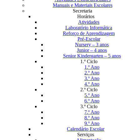
Manuais e Materiais Escolares
Secretaria
Horários
Atividades
Laboratório Informática
Reforço de Aprendizagem
Pré-Escolar
Nursery – 3 anos
Junior – 4 anos
Senior Kindergarten – 5 anos
1.º Ciclo
1.º Ano
2.º Ano
3.º Ano
4.º Ano
2.º Ciclo
5.º Ano
6.º Ano
3.º Ciclo
7.º Ano
8.º Ano
9.º Ano
Calendário Escolar
Serviços