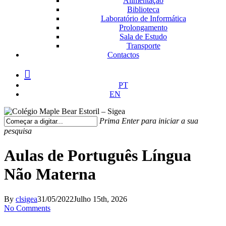
Alimentação
Biblioteca
Laboratório de Informática
Prolongamento
Sala de Estudo
Transporte
Contactos
facebook
instagram
medium
PT
EN
Prima Enter para iniciar a sua
pesquisa
Fechar
Pesquisa
Aulas de Português Língua
Não Materna
By
clsigea
31/05/2022
Julho 15th, 2026
No Comments