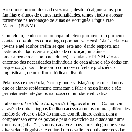
Ao sermos procurados cada vez mais, desde há alguns anos, por
famílias e alunos de outras nacionalidades, temos vindo a apostar
fortemente na lecionação de aulas de Português Língua Não
Materna (PLNM).
Com efeito, tendo como principal objetivo promover um primeiro
contacto dos alunos com a língua portuguesa e ensiná-la às crianças,
jovens e até adultos (refira-se que, este ano, dando resposta aos
pedidos de alguns encarregados de educação, iniciámos
precisamente o ensino para adultos), as aulas de PLNM vão ao
encontro das necessidades individuais de cada aluno e são dadas em
pequenos grupos – de acordo com o seu nível de proficiência
linguística –, de uma forma lúdica e divertida.
Pela nossa experiência, é com grande satisfação que constatamos
que os alunos rapidamente começam a falar a nossa língua e são
perfeitamente integrados na nossa comunidade educativa.
Tal como o
Portefólio Europeu de Línguas
afirma – “Comunicar
através de outras línguas facilita o acesso a outras culturas, diferentes
modos de viver e visão do mundo, contribuindo, assim, para a
compreensão entre os povos e para o exercício da cidadania numa
dimensão global.” –, somos, cada vez mais, um Colégio que vê na
diversidade linguística e cultural um desafio ao qual queremos dar