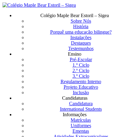
Saltar
para
Menu
Colégio Maple Bear Estoril – Sigea
o
Sobre Nós
conteúdo
História
principal
Porquê uma educação bilingue?
Instalações
Destaques
Testemunhos
Ensino
Pré-Escolar
1.º Ciclo
2.º Ciclo
3.º Ciclo
Regulamento Interno
Projeto Educativo
Inclusão
Candidaturas
Candidatura
International Students
Informações
Matrículas
Uniformes
Ementas
Atividades Extracurriculares