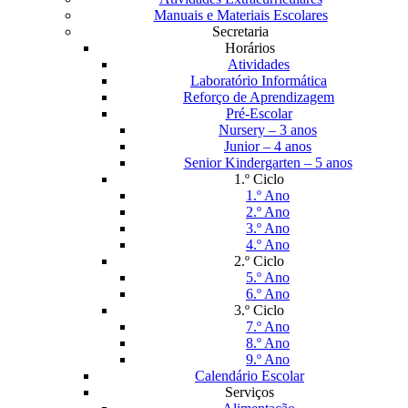
Manuais e Materiais Escolares
Secretaria
Horários
Atividades
Laboratório Informática
Reforço de Aprendizagem
Pré-Escolar
Nursery – 3 anos
Junior – 4 anos
Senior Kindergarten – 5 anos
1.º Ciclo
1.º Ano
2.º Ano
3.º Ano
4.º Ano
2.º Ciclo
5.º Ano
6.º Ano
3.º Ciclo
7.º Ano
8.º Ano
9.º Ano
Calendário Escolar
Serviços