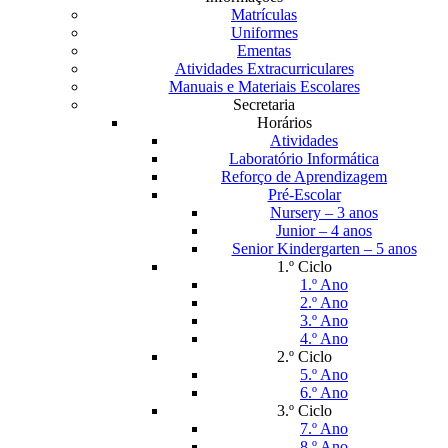
Matrículas
Uniformes
Ementas
Atividades Extracurriculares
Manuais e Materiais Escolares
Secretaria
Horários
Atividades
Laboratório Informática
Reforço de Aprendizagem
Pré-Escolar
Nursery – 3 anos
Junior – 4 anos
Senior Kindergarten – 5 anos
1.º Ciclo
1.º Ano
2.º Ano
3.º Ano
4.º Ano
2.º Ciclo
5.º Ano
6.º Ano
3.º Ciclo
7.º Ano
8.º Ano