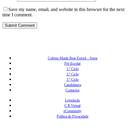
Save my name, email, and website in this browser for the next
time I comment.
Colégio Maple Bear Estoril – Sigea
Pré-Escolar
1.º Ciclo
2.º Ciclo
3.º Ciclo
Candidatura
Contactos
Legislação
C R Virtual
eCommunity
Política de Privacidade