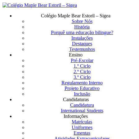
Saltar
para
Menu
Colégio Maple Bear Estoril – Sigea
o
Sobre Nós
conteúdo
História
principal
Porquê uma educação bilingue?
Instalações
Destaques
Testemunhos
Ensino
Pré-Escolar
1.º Ciclo
2.º Ciclo
3.º Ciclo
Regulamento Interno
Projeto Educativo
Inclusão
Candidaturas
Candidatura
International Students
Informações
Matrículas
Uniformes
Ementas
Atividades Extracurriculares