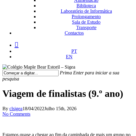
Alimentação
Biblioteca
Laboratório de Informática
Prolongamento
Sala de Estudo
Transporte
Contactos
facebook
instagram
medium
PT
EN
Prima Enter para iniciar a sua
pesquisa
Fechar
Pesquisa
Viagem de finalistas (9.º ano)
By
clsigea
18/04/2022
Julho 15th, 2026
No Comments
Estamos quase a chegar ao fim da caminhada de mais um grupo no