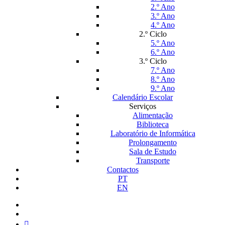
2.º Ano
3.º Ano
4.º Ano
2.º Ciclo
5.º Ano
6.º Ano
3.º Ciclo
7.º Ano
8.º Ano
9.º Ano
Calendário Escolar
Serviços
Alimentação
Biblioteca
Laboratório de Informática
Prolongamento
Sala de Estudo
Transporte
Contactos
PT
EN
facebook
instagram
medium