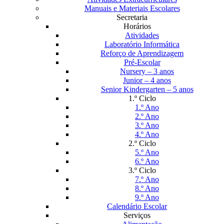
Manuais e Materiais Escolares
Secretaria
Horários
Atividades
Laboratório Informática
Reforço de Aprendizagem
Pré-Escolar
Nursery – 3 anos
Junior – 4 anos
Senior Kindergarten – 5 anos
1.º Ciclo
1.º Ano
2.º Ano
3.º Ano
4.º Ano
2.º Ciclo
5.º Ano
6.º Ano
3.º Ciclo
7.º Ano
8.º Ano
9.º Ano
Calendário Escolar
Serviços