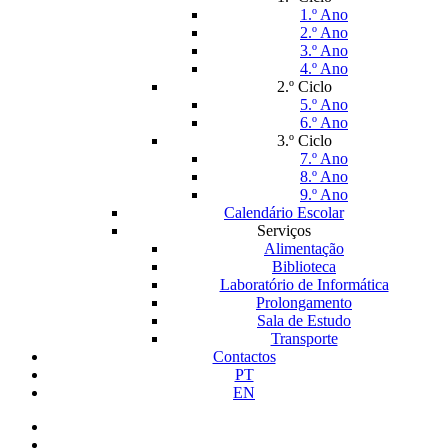
1.º Ano
2.º Ano
3.º Ano
4.º Ano
2.º Ciclo
5.º Ano
6.º Ano
3.º Ciclo
7.º Ano
8.º Ano
9.º Ano
Calendário Escolar
Serviços
Alimentação
Biblioteca
Laboratório de Informática
Prolongamento
Sala de Estudo
Transporte
Contactos
PT
EN
facebook
instagram