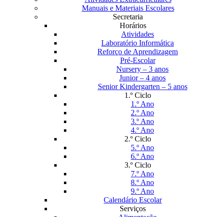
Manuais e Materiais Escolares
Secretaria
Horários
Atividades
Laboratório Informática
Reforço de Aprendizagem
Pré-Escolar
Nursery – 3 anos
Junior – 4 anos
Senior Kindergarten – 5 anos
1.º Ciclo
1.º Ano
2.º Ano
3.º Ano
4.º Ano
2.º Ciclo
5.º Ano
6.º Ano
3.º Ciclo
7.º Ano
8.º Ano
9.º Ano
Calendário Escolar
Serviços