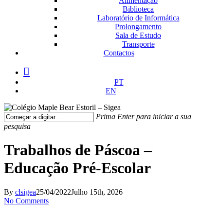
Alimentação
Biblioteca
Laboratório de Informática
Prolongamento
Sala de Estudo
Transporte
Contactos
facebook
instagram
medium
PT
EN
Prima Enter para iniciar a sua
pesquisa
Fechar
Pesquisa
Trabalhos de Páscoa –
Educação Pré-Escolar
By
clsigea
25/04/2022
Julho 15th, 2026
No Comments