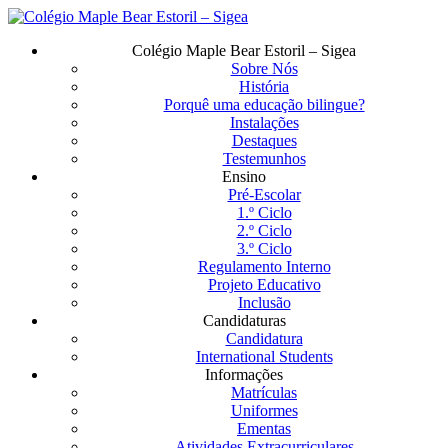
Saltar
para
Menu
Colégio Maple Bear Estoril – Sigea
o
Sobre Nós
conteúdo
História
principal
Porquê uma educação bilingue?
Instalações
Destaques
Testemunhos
Ensino
Pré-Escolar
1.º Ciclo
2.º Ciclo
3.º Ciclo
Regulamento Interno
Projeto Educativo
Inclusão
Candidaturas
Candidatura
International Students
Informações
Matrículas
Uniformes
Ementas
Atividades Extracurriculares