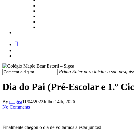
facebook
instagram
medium
Prima Enter para iniciar a sua pesquis
Fechar
Pesquisa
Dia do Pai (Pré-Escolar e 1.º Cic
By
clsigea
11/04/2022
Julho 14th, 2026
No Comments
Finalmente chegou o dia de voltarmos a estar juntos!