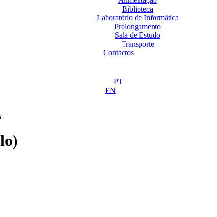
Alimentação
Biblioteca
Laboratório de Informática
Prolongamento
Sala de Estudo
Transporte
Contactos
PT
EN
a
lo)