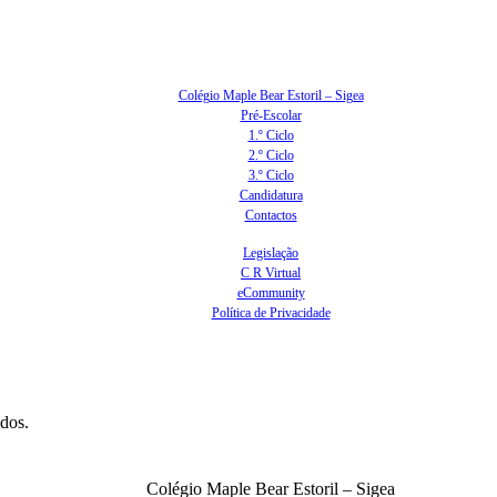
Colégio Maple Bear Estoril – Sigea
Pré-Escolar
1.º Ciclo
2.º Ciclo
3.º Ciclo
Candidatura
Contactos
Legislação
C R Virtual
eCommunity
Política de Privacidade
ados.
Colégio Maple Bear Estoril – Sigea