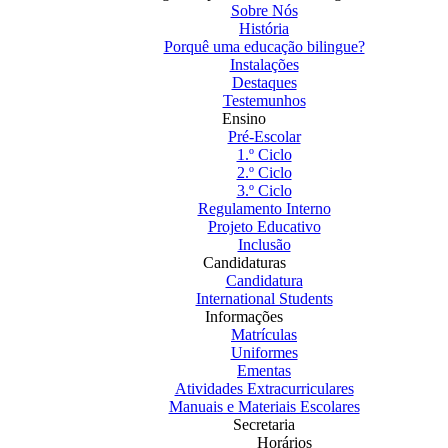
Sobre Nós
História
Porquê uma educação bilingue?
Instalações
Destaques
Testemunhos
Ensino
Pré-Escolar
1.º Ciclo
2.º Ciclo
3.º Ciclo
Regulamento Interno
Projeto Educativo
Inclusão
Candidaturas
Candidatura
International Students
Informações
Matrículas
Uniformes
Ementas
Atividades Extracurriculares
Manuais e Materiais Escolares
Secretaria
Horários