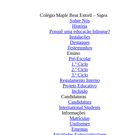
Colégio Maple Bear Estoril – Sigea
Sobre Nós
História
Porquê uma educação bilingue?
Instalações
Destaques
Testemunhos
Ensino
Pré-Escolar
1.º Ciclo
2.º Ciclo
3.º Ciclo
Regulamento Interno
Projeto Educativo
Inclusão
Candidaturas
Candidatura
International Students
Informações
Matrículas
Uniformes
Ementas
Atividades Extracurriculares