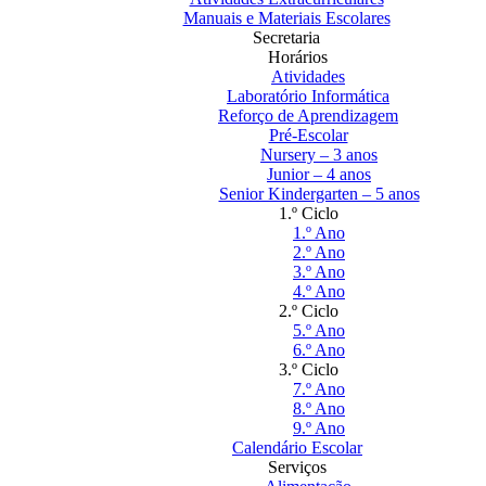
Manuais e Materiais Escolares
Secretaria
Horários
Atividades
Laboratório Informática
Reforço de Aprendizagem
Pré-Escolar
Nursery – 3 anos
Junior – 4 anos
Senior Kindergarten – 5 anos
1.º Ciclo
1.º Ano
2.º Ano
3.º Ano
4.º Ano
2.º Ciclo
5.º Ano
6.º Ano
3.º Ciclo
7.º Ano
8.º Ano
9.º Ano
Calendário Escolar
Serviços