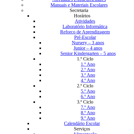
Manuais e Materiais Escolares
Secretaria
Horários
Atividades
Laboratório Informática
Reforço de Aprendizagem
Pré-Escolar
Nursery – 3 anos
Junior – 4 anos
Senior Kindergarten – 5 anos
1.º Ciclo
1.º Ano
2.º Ano
3.º Ano
4.º Ano
2.º Ciclo
5.º Ano
6.º Ano
3.º Ciclo
7.º Ano
8.º Ano
9.º Ano
Calendário Escolar
Serviços