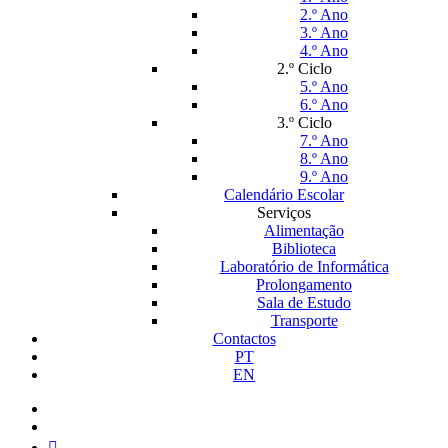
2.º Ano
3.º Ano
4.º Ano
2.º Ciclo
5.º Ano
6.º Ano
3.º Ciclo
7.º Ano
8.º Ano
9.º Ano
Calendário Escolar
Serviços
Alimentação
Biblioteca
Laboratório de Informática
Prolongamento
Sala de Estudo
Transporte
Contactos
PT
EN
facebook
instagram
medium