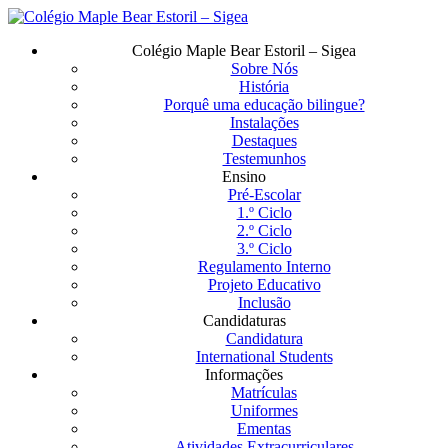
Saltar
para
Menu
Colégio Maple Bear Estoril – Sigea
o
Sobre Nós
conteúdo
História
principal
Porquê uma educação bilingue?
Instalações
Destaques
Testemunhos
Ensino
Pré-Escolar
1.º Ciclo
2.º Ciclo
3.º Ciclo
Regulamento Interno
Projeto Educativo
Inclusão
Candidaturas
Candidatura
International Students
Informações
Matrículas
Uniformes
Ementas
Atividades Extracurriculares