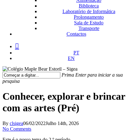
Alimentação
Biblioteca
Laboratório de Informática
Prolongamento
Sala de Estudo
Transporte
Contactos
facebook
instagram
medium
PT
EN
Prima Enter para iniciar a sua
pesquisa
Fechar
Pesquisa
Conhecer, explorar e brincar
com as artes (Pré)
By
clsigea
06/02/2022
Julho 14th, 2026
No Comments
Este é o nosso tema do 2.º período.