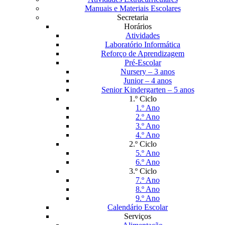
Manuais e Materiais Escolares
Secretaria
Horários
Atividades
Laboratório Informática
Reforço de Aprendizagem
Pré-Escolar
Nursery – 3 anos
Junior – 4 anos
Senior Kindergarten – 5 anos
1.º Ciclo
1.º Ano
2.º Ano
3.º Ano
4.º Ano
2.º Ciclo
5.º Ano
6.º Ano
3.º Ciclo
7.º Ano
8.º Ano
9.º Ano
Calendário Escolar
Serviços