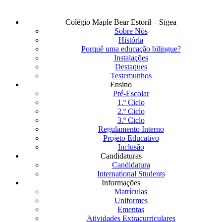
Fechar
Colégio Maple Bear Estoril – Sigea
Menu
Sobre Nós
História
Porquê uma educação bilingue?
Instalações
Destaques
Testemunhos
Ensino
Pré-Escolar
1.º Ciclo
2.º Ciclo
3.º Ciclo
Regulamento Interno
Projeto Educativo
Inclusão
Candidaturas
Candidatura
International Students
Informações
Matrículas
Uniformes
Ementas
Atividades Extracurriculares