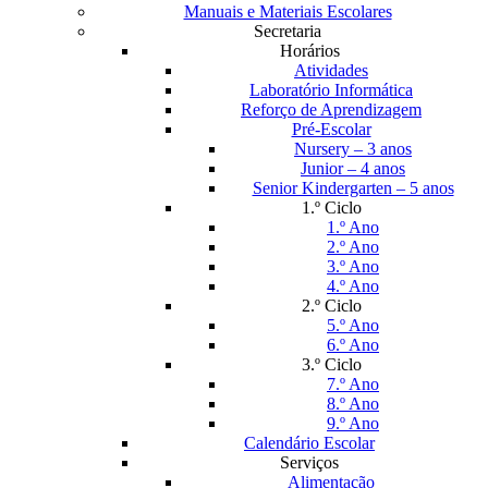
Manuais e Materiais Escolares
Secretaria
Horários
Atividades
Laboratório Informática
Reforço de Aprendizagem
Pré-Escolar
Nursery – 3 anos
Junior – 4 anos
Senior Kindergarten – 5 anos
1.º Ciclo
1.º Ano
2.º Ano
3.º Ano
4.º Ano
2.º Ciclo
5.º Ano
6.º Ano
3.º Ciclo
7.º Ano
8.º Ano
9.º Ano
Calendário Escolar
Serviços
Alimentação