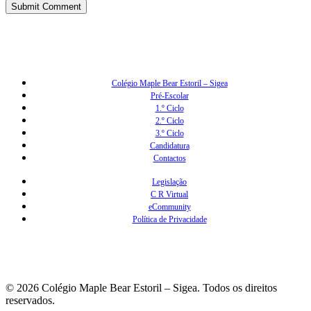
Colégio Maple Bear Estoril – Sigea
Pré-Escolar
1.º Ciclo
2.º Ciclo
3.º Ciclo
Candidatura
Contactos
Legislação
C R Virtual
eCommunity
Política de Privacidade
© 2026 Colégio Maple Bear Estoril – Sigea. Todos os direitos
reservados.