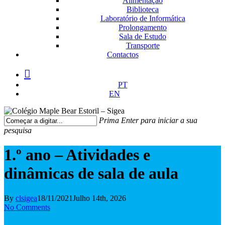
Alimentação
Biblioteca
Laboratório de Informática
Prolongamento
Sala de Estudo
Transporte
Contactos
facebook
instagram
medium
PT
EN
Prima Enter para iniciar a sua
pesquisa
Fechar
Pesquisa
1.º ano – Atividades e
dinâmicas de sala de aula
By
clsigea
18/11/2021
Julho 14th, 2026
No Comments