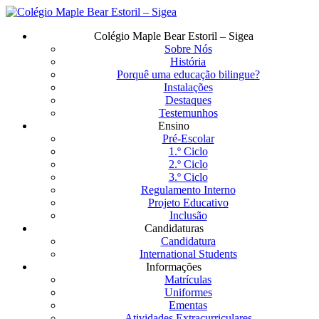
Saltar
para
Menu
Colégio Maple Bear Estoril – Sigea
o
Sobre Nós
conteúdo
História
principal
Porquê uma educação bilingue?
Instalações
Destaques
Testemunhos
Ensino
Pré-Escolar
1.º Ciclo
2.º Ciclo
3.º Ciclo
Regulamento Interno
Projeto Educativo
Inclusão
Candidaturas
Candidatura
International Students
Informações
Matrículas
Uniformes
Ementas
Atividades Extracurriculares