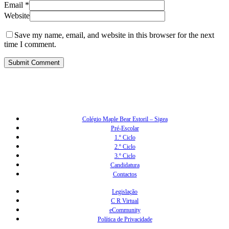
Email
*
Website
Save my name, email, and website in this browser for the next
time I comment.
Colégio Maple Bear Estoril – Sigea
Pré-Escolar
1.º Ciclo
2.º Ciclo
3.º Ciclo
Candidatura
Contactos
Legislação
C R Virtual
eCommunity
Política de Privacidade