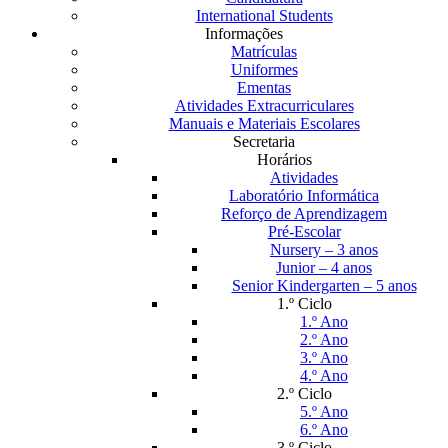
International Students
Informações
Matrículas
Uniformes
Ementas
Atividades Extracurriculares
Manuais e Materiais Escolares
Secretaria
Horários
Atividades
Laboratório Informática
Reforço de Aprendizagem
Pré-Escolar
Nursery – 3 anos
Junior – 4 anos
Senior Kindergarten – 5 anos
1.º Ciclo
1.º Ano
2.º Ano
3.º Ano
4.º Ano
2.º Ciclo
5.º Ano
6.º Ano
3.º Ciclo