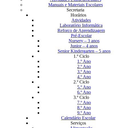
Manuais e Materiais Escolares
Secretaria
Horários
Atividades
Laboratório Informática
Reforço de Aprendizagem
Pré-Escolar
Nursery – 3 anos
Junior – 4 anos
Senior Kindergarten – 5 anos
1.º Ciclo
1.º Ano
2.º Ano
3.º Ano
4.º Ano
2.º Ciclo
5.º Ano
6.º Ano
3.º Ciclo
7.º Ano
8.º Ano
9.º Ano
Calendário Escolar
Serviços