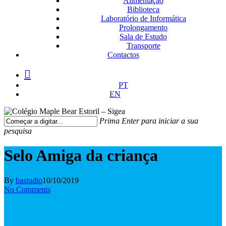
Alimentação
Biblioteca
Laboratório de Informática
Prolongamento
Sala de Estudo
Transporte
Contactos
facebook
instagram
medium
PT
EN
Prima Enter para iniciar a sua
pesquisa
Fechar
Pesquisa
Selo Amiga da criança
By
bastudio
10/10/2019
No Comments