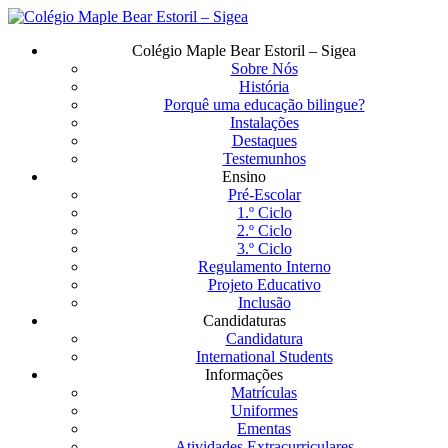
Saltar
para
Menu
Colégio Maple Bear Estoril – Sigea
o
Sobre Nós
conteúdo
História
principal
Porquê uma educação bilingue?
Instalações
Destaques
Testemunhos
Ensino
Pré-Escolar
1.º Ciclo
2.º Ciclo
3.º Ciclo
Regulamento Interno
Projeto Educativo
Inclusão
Candidaturas
Candidatura
International Students
Informações
Matrículas
Uniformes
Ementas
Atividades Extracurriculares