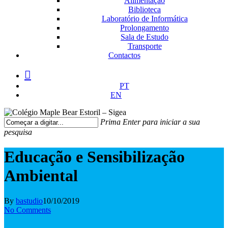
Alimentação
Biblioteca
Laboratório de Informática
Prolongamento
Sala de Estudo
Transporte
Contactos
facebook
instagram
medium
PT
EN
Prima Enter para iniciar a sua
pesquisa
Fechar
Pesquisa
Educação e Sensibilização
Ambiental
By
bastudio
10/10/2019
No Comments