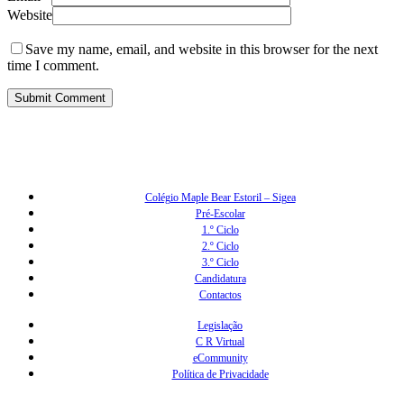
Website
Save my name, email, and website in this browser for the next
time I comment.
Colégio Maple Bear Estoril – Sigea
Pré-Escolar
1.º Ciclo
2.º Ciclo
3.º Ciclo
Candidatura
Contactos
Legislação
C R Virtual
eCommunity
Política de Privacidade