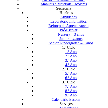
Manuais e Materiais Escolares
Secretaria
Horários
Atividades
Laboratório Informática
Reforço de Aprendizagem
Pré-Escolar
Nursery – 3 anos
Junior – 4 anos
Senior Kindergarten – 5 anos
1.º Ciclo
1.º Ano
2.º Ano
3.º Ano
4.º Ano
2.º Ciclo
5.º Ano
6.º Ano
3.º Ciclo
7.º Ano
8.º Ano
9.º Ano
Calendário Escolar
Serviços