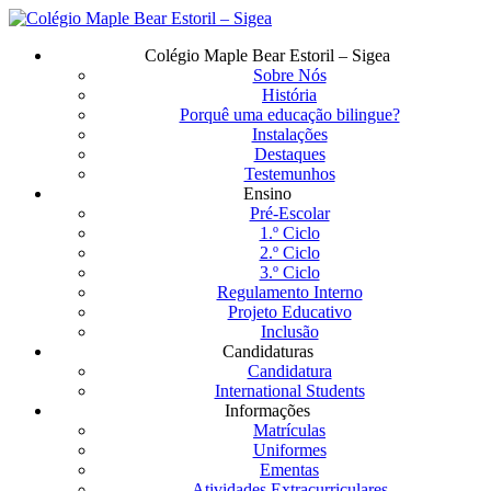
Saltar
para
Menu
Colégio Maple Bear Estoril – Sigea
o
Sobre Nós
conteúdo
História
principal
Porquê uma educação bilingue?
Instalações
Destaques
Testemunhos
Ensino
Pré-Escolar
1.º Ciclo
2.º Ciclo
3.º Ciclo
Regulamento Interno
Projeto Educativo
Inclusão
Candidaturas
Candidatura
International Students
Informações
Matrículas
Uniformes
Ementas
Atividades Extracurriculares