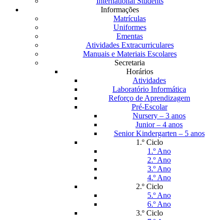
International Students
Informações
Matrículas
Uniformes
Ementas
Atividades Extracurriculares
Manuais e Materiais Escolares
Secretaria
Horários
Atividades
Laboratório Informática
Reforço de Aprendizagem
Pré-Escolar
Nursery – 3 anos
Junior – 4 anos
Senior Kindergarten – 5 anos
1.º Ciclo
1.º Ano
2.º Ano
3.º Ano
4.º Ano
2.º Ciclo
5.º Ano
6.º Ano
3.º Ciclo