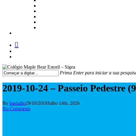
facebook
instagram
medium
Prima Enter para iniciar a sua pesquis
Fechar
Pesquisa
2019-10-24 – Passeio Pedestre (9
By
bastudio
29/10/2019
Julho 14th, 2026
No Comments