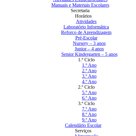
Manuais e Materiais Escolares
Secretaria
Horários
Atividades
Laboratório Informática
Reforço de Aprendizagem
Pré-Escolar
Nursery – 3 anos
Junior – 4 anos
Senior Kindergarten – 5 anos
1.º Ciclo
1.º Ano
2.º Ano
3.º Ano
4.º Ano
2.º Ciclo
5.º Ano
6.º Ano
3.º Ciclo
7.º Ano
8.º Ano
9.º Ano
Calendário Escolar
Serviços