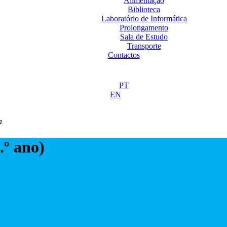
Alimentação
Biblioteca
Laboratório de Informática
Prolongamento
Sala de Estudo
Transporte
Contactos
PT
EN
a
.º ano)