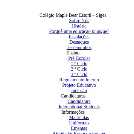
Colégio Maple Bear Estoril – Sigea
Sobre Nós
História
Porquê uma educação bilingue?
Instalações
Destaques
Testemunhos
Ensino
Pré-Escolar
1.º Ciclo
2.º Ciclo
3.º Ciclo
Regulamento Interno
Projeto Educativo
Inclusão
Candidaturas
Candidatura
International Students
Informações
Matrículas
Uniformes
Ementas
Atividades Extracurriculares